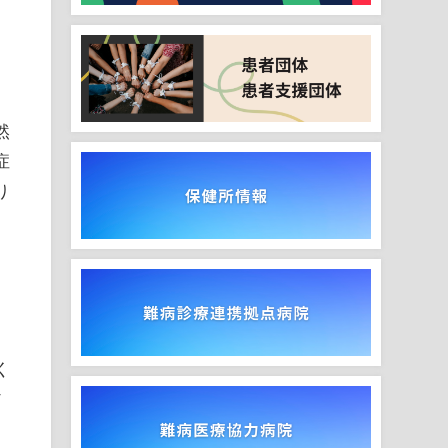
然
症
り
く
ソ