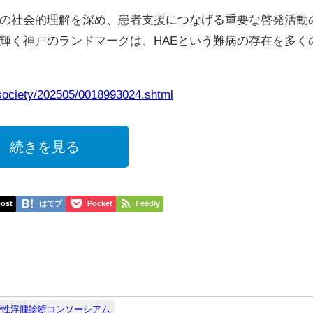
の社会的理解を深め、患者支援につなげる重要な啓発活動
輝く神戸のランドマークは、HAEという難病の存在を多く
/society/202505/0018993024.shtml
続きを見る
ost
はてブ
Pocket
Feedly
管性浮腫診断コンソーシアム