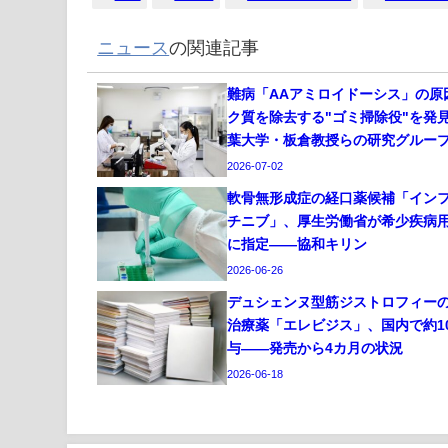
ニュース
の関連記事
難病「AAアミロイドーシス」の原
ク質を除去する"ゴミ掃除役"を発
葉大学・板倉教授らの研究グルー
2026-07-02
軟骨無形成症の経口薬候補「イン
チニブ」、厚生労働省が希少疾病
に指定——協和キリン
2026-06-26
デュシェンヌ型筋ジストロフィー
治療薬「エレビジス」、国内で約1
与——発売から4カ月の状況
2026-06-18