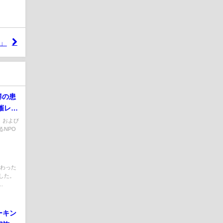
」
群の患
催レポ
」および
るNPO
関わった
した。
.
ーキン