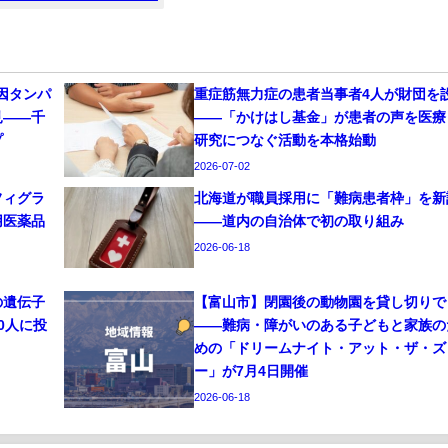
因タンパ
重症筋無力症の患者当事者4人が財団を
見——千
——「かけはし基金」が患者の声を医療
プ
研究につなぐ活動を本格始動
2026-07-02
フィグラ
北海道が職員採用に「難病患者枠」を新
用医薬品
——道内の自治体で初の取り組み
2026-06-18
の遺伝子
【富山市】閉園後の動物園を貸し切りで
0人に投
——難病・障がいのある子どもと家族の
めの「ドリームナイト・アット・ザ・ズ
ー」が7月4日開催
2026-06-18