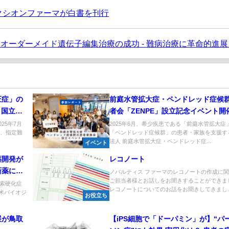
レクシオンファーマが白書を刊行
オーダーメイド遺伝子編集治療の成功 - 難病治療に革命的進展
圧症」の
前庭水管拡大症・ペンドレッド症候
 国立循
者会「ZENPE」設立記念イベント開
ート
25年7月
2025年6月、希少疾患である「前庭水管拡大症
は、指定難
「ペンドレッド症候群」の患者・家族を支援す
法人 前庭水管拡大症・ペンドレッド症...
イベント
薬開発が
レコノート
新薬に挑
ノバルティス ファーマのレコノートの作成に
ご担当者様とお話しをお聞きすることができま
索硬化症
レコノートについてのお話をお聞きしてきまし..
米バイオジ
お役立ち
展が鳥取
【iPS細胞で「ドーパミン」が】“パ