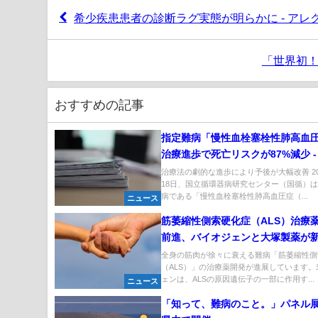
希少疾患患者の診断ラグ実態が明らかに - ア
「世界初！
おすすめの記事
指定難病「慢性血栓塞栓性肺高血
治療進歩で死亡リスクが87%減少 -
環器病研究センターが発表
治療法の劇的な進歩により予後が大幅改善 20
18日、国立循環器病研究センター（国循）
病である「慢性血栓塞栓性肺高血圧症（...
ニュース
筋萎縮性側索硬化症（ALS）治療
前進、バイオジェンと大塚製薬が
む
全身の筋肉が徐々に衰える難病「筋萎縮性側
（ALS）」の治療薬開発が進展しています。
ェンは、ALSの原因遺伝子の一部に作用す...
ニュース
「知って、難病のこと。」パネル