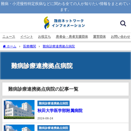
難病・小児慢性特定疾病などに関わる全ての人が知りたい情報をまとめてい
ます。
ニュース
イベント
お役立ち
患者会・患者支援団体
運営団体
お問い合わせ
ホーム
医療機関
難病診療連携拠点病院
難病診療連携拠点病院
難病診療連携拠点病院の記事一覧
難病診療連携拠点病院
秋田大学医学部附属病院
2024-06-24
難病診療連携拠点病院