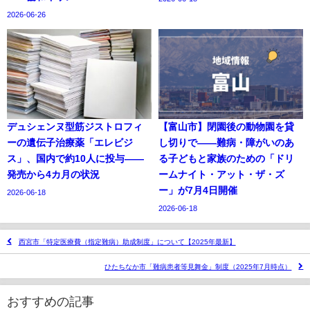
2026-06-26
デュシェンヌ型筋ジストロフィ
【富山市】閉園後の動物園を貸
ーの遺伝子治療薬「エレビジ
し切りで——難病・障がいのあ
ス」、国内で約10人に投与——
る子どもと家族のための「ドリ
発売から4カ月の状況
ームナイト・アット・ザ・ズ
ー」が7月4日開催
2026-06-18
2026-06-18
西宮市「特定医療費（指定難病）助成制度」について【2025年最新】
ひたちなか市「難病患者等見舞金」制度（2025年7月時点）
おすすめの記事