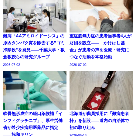
難病「AAアミロイドーシス」の
重症筋無力症の患者当事者4人が
原因タンパク質を除去する"ゴミ
財団を設立——「かけはし基
掃除役"を発見——千葉大学・板
金」が患者の声を医療・研究に
倉教授らの研究グループ
つなぐ活動を本格始動
2026-07-02
2026-07-02
軟骨無形成症の経口薬候補「イ
北海道が職員採用に「難病患者
ンフィグラチニブ」、厚生労働
枠」を新設——道内の自治体で
省が希少疾病用医薬品に指定
初の取り組み
——協和キリン
2026-06-18