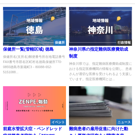
保健所
行政情報
保健所一覧(管轄区域) 徳島
神奈川県の指定難病医療費助成
制度
保健所名(支所名)郵便番号所在地電話番号
FAX番号市郡名区町村名徳島保健所770-
神奈川県では、指定難病医療費助成制度に
0855徳島市新蔵町3－80088-652-
おける指定医療機関の情報を公開し、患者
5151088...
さんが適切な医療を受けられるよう支援し
ています。指定医療機関とは...
イベント
ニュース
前庭水管拡大症・ペンドレッド
難病患者の雇用促進に向けた動