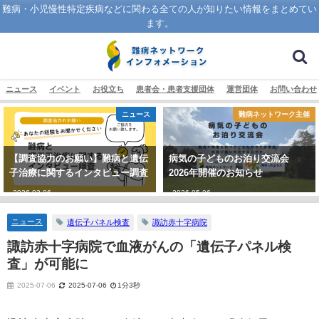
難病・小児慢性特定疾病などに関わる全ての人が知りたい情報をまとめてい
ます。
ニュース
イベント
お役立ち
患者会・患者支援団体
運営団体
お問い合わせ
ニュース
難病ネットワーク主催
【調査協力のお願い】難病と遺伝
病気の子どものお泊り交流会
子治療に関するインタビュー調査
2026年開催のお知らせ
2026-02-06
2026-05-06
ニュース
遺伝子パネル検査
諏訪赤十字病院
諏訪赤十字病院で血液がんの「遺伝子パネル検
査」が可能に
2025-07-06
2025-07-06
1分3秒