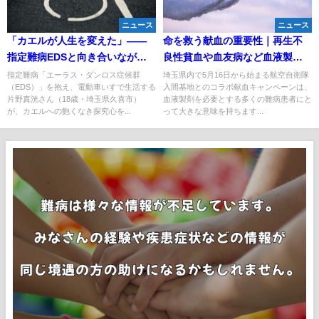
ニュース
ニュース
「カエルが人生を変えた」——
命を救う献血の重要性｜再生不
指定難病EDSと向き合いなが
良性貧血や血友病など血液製剤
ら、カエル研究者を目指す18歳
が必要な難病患者を支える献血
指定難病「エーラス・ダンロス症候群
埼玉県内で5月16日から始まる航空自衛隊
（EDS）」を抱え、電動車いすで生活する
入間基地とのコラボ献血キャンペーンは、
の挑戦
キャンペーン
片野真洸さん（18歳・埼玉県久喜市）
血液製剤を必要とする多くの難病患者にと
が、カエルへの飽くなき探究心を...
って大きな意味を持ちます...