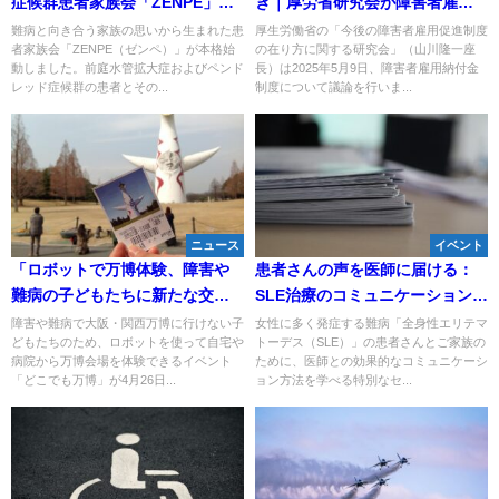
症候群患者家族会「ZENPE」設
き｜厚労省研究会が障害者雇用
立イベントのお知らせ
納付金制度の適用拡大を議論
難病と向き合う家族の思いから生まれた患
厚生労働省の「今後の障害者雇用促進制度
者家族会「ZENPE（ゼンペ）」が本格始
の在り方に関する研究会」（山川隆一座
動しました。前庭水管拡大症およびペンド
長）は2025年5月9日、障害者雇用納付金
レッド症候群の患者とその...
制度について議論を行いま...
ニュース
イベント
「ロボットで万博体験、障害や
患者さんの声を医師に届ける：
難病の子どもたちに新たな交流
SLE治療のコミュニケーションセ
の場」
ミナーがオンライン開催
障害や難病で大阪・関西万博に行けない子
女性に多く発症する難病「全身性エリテマ
どもたちのため、ロボットを使って自宅や
トーデス（SLE）」の患者さんとご家族の
病院から万博会場を体験できるイベント
ために、医師との効果的なコミュニケーシ
「どこでも万博」が4月26日...
ョン方法を学べる特別なセ...