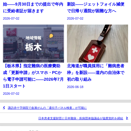
始——9月30日までの提出で年内
新設——ジェットフォイル減便
に受給者証が届きます
で日帰り通院が困難な方へ
2026-07-02
2026-07-02
【栃木県】指定難病の医療費助
北海道が職員採用に「難病患者
成「更新申請」がスマホ・PCか
枠」を新設——道内の自治体で
ら電子申請可能に——2026年7月
初の取り組み
1日スタート
2026-06-18
2026-07-02
諏訪赤十字病院で血液がんの「遺伝子パネル検査」が可能に
日本患者支援財団と日本難病・疾病団体協議会が協業契約を締結