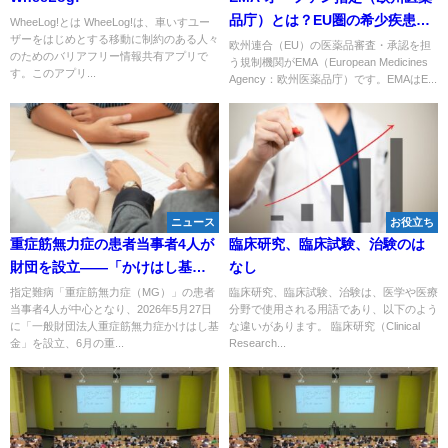
品庁）とは？EU圏の希少疾患用
WheeLog!とは WheeLog!は、車いすユー
ザーをはじめとする移動に制約のある人々
医薬品承認を支える制度
欧州連合（EU）の医薬品審査・承認を担
のためのバリアフリー情報共有アプリで
う規制機関がEMA（European Medicines
す。このアプリ...
Agency：欧州医薬品庁）です。EMAはE...
ニュース
お役立ち
重症筋無力症の患者当事者4人が
臨床研究、臨床試験、治験のは
財団を設立——「かけはし基
なし
金」が患者の声を医療・研究に
指定難病「重症筋無力症（MG）」の患者
臨床研究、臨床試験、治験は、医学や医療
当事者4人が中心となり、2026年5月27日
分野で使用される用語であり、以下のよう
つなぐ活動を本格始動
に「一般財団法人重症筋無力症かけはし基
な違いがあります。 臨床研究（Clinical
金」を設立、6月の重...
Research...