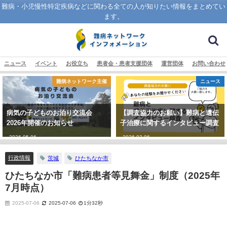
難病・小児慢性特定疾病などに関わる全ての人が知りたい情報をまとめてい
ます。
ニュース
イベント
お役立ち
患者会・患者支援団体
運営団体
お問い合わせ
難病ネットワーク主催
ニュース
病気の子どものお泊り交流会
【調査協力のお願い】難病と遺伝
2026年開催のお知らせ
子治療に関するインタビュー調査
2026-05-06
2026-02-06
行政情報
茨城
ひたちなか市
ひたちなか市「難病患者等見舞金」制度（2025年
7月時点）
2025-07-06
2025-07-06
1分32秒