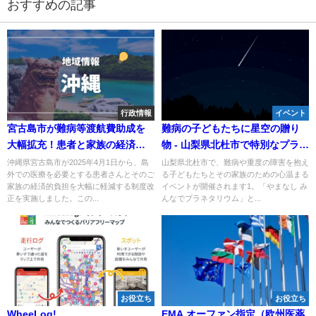
おすすめの記事
行政情報
イベント
宮古島市が難病等渡航費助成を
難病の子どもたちに星空の贈り
大幅拡充！患者と家族の経済負
物 - 山梨県北杜市で特別なプラネ
担を軽減へ
タリウムイベント開催
沖縄県宮古島市が2025年4月1日から、島
山梨県北杜市で、難病や重度の障害を抱え
外での医療を必要とする患者さんとそのご
る子どもたちとその家族のための心温まる
家族の経済的負担を大幅に軽減する制度改
イベントが開催されます1。「やまなし み
正を実施しました。この...
んなでプラネタリウム」と...
お役立ち
お役立ち
WheeLog!
EMA オーファン指定（欧州医薬