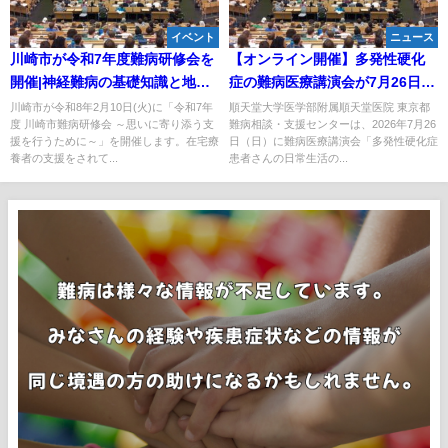
イベント
ニュース
川崎市が令和7年度難病研修会を
【オンライン開催】多発性硬化
開催|神経難病の基礎知識と地域
症の難病医療講演会が7月26日に
支援を学ぶ機会
開催、日常生活のコツと運動を
川崎市が令和8年2月10日(火)に「令和7年
順天堂大学医学部附属順天堂医院 東京都
度 川崎市難病研修会 ～思いに寄り添う支
難病相談・支援センターは、2026年7月26
専門家が解説
援を行うために～」を開催します。在宅療
日（日）に難病医療講演会「多発性硬化症
養者の支援をされて...
患者さんの日常生活の...