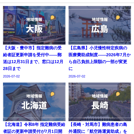
【大阪・豊中市】指定難病の受
【広島県】小児慢性特定疾病の
給者証更新申請を受付中——郵
医療費助成制度——2026年7月か
送は12月31日まで、窓口は12月
ら自己負担上限額の一部が変更
28日まで
に
2026-07-02
2026-07-02
【北海道】令和8年 指定難病受給
【長崎・対馬市】難病患者の島
者証の更新申請受付が7月1日開
外通院に「航空路運賃助成」を