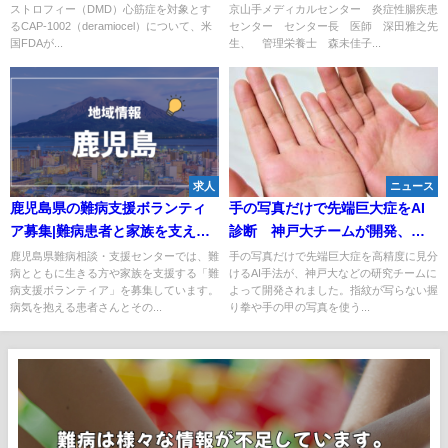
ストロフィー（DMD）心筋症を対象とす
京⼭⼿メディカルセンター 炎症性腸疾患
るCAP-1002（deramiocel）について、米
センター センター⻑ 医師 深⽥雅之先
国FDAが...
生、 管理栄養⼠ 森未佳⼦...
求人
ニュース
鹿児島県の難病支援ボランティ
手の写真だけで先端巨大症をAI
ア募集|難病患者と家族を支える
診断 神戸大チームが開発、プ
活動に参加しませんか
ライバシーにも配慮
鹿児島県難病相談・支援センターでは、難
手の写真だけで先端巨大症を高精度に見分
病とともに生きる方や家族を支援する「難
けるAI手法が、神戸大などの研究チームに
病支援ボランティア」を募集しています。
よって開発されました。指紋が写らない握
病気を抱える患者さんとその...
り拳や手の甲の写真を使う...