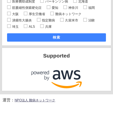
医療費助成制度
パーキンソン病
北海道
筋萎縮性側索硬化症
愛知
神奈川
福岡
大阪
厚生労働省
難病ネットワーク
潰瘍性大腸炎
指定難病
久留米市
治験
埼玉
ALS
兵庫
検索
Supported
運営：
NPO法人 難病ネットワーク