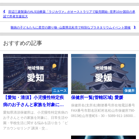
田辺三菱製薬のALS治療薬「ラジカヴァ」がオーストラリアで販売開始 - 世界10か国目の承
認で患者支援拡大
難病の子どもたちに星空の贈り物 - 山梨県北杜市で特別なプラネタリウムイベント開催
おすすめの記事
ニュース
保健所
【愛知・清須】小児慢性特定疾
保健所一覧(管轄区域) 愛媛
病のお子さんと家族を対象にし
保健所名(支所名)郵便番号所在地電話番号
FAX番号市郡名区町村名松山市保健所790-
たピアカウンセリング講演・交
愛知県清須保健所は、小児慢性特定疾病の
0813松山市萱町6－30－5089-911-18000...
お子さんとその家族を対象に、日常生活や
流会を開催——2026年7月31日
園・学校生活に関する悩みを語り合う「ピ
アカウンセリング 講演・交...