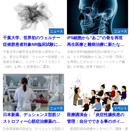
ニュース
ニュース
千葉大学、世界初のウェルナー
iPS細胞から“あご”の骨を再現
症候群患者対象NR臨床試験に成
再生医療と難病治療に新たな希
功―動脈硬化や難治性皮膚潰
望―京都大学の世界初研究
千葉大学の横手幸太郎学長ら研究チーム
京都大学iPS細胞研究所の研究グループ
は、希少な早老症「ウェルナー症候群」の
は、ヒトiPS細胞から“あご”の骨（顎骨）
瘍、腎機能低下の改善を確認
患者を対象に、ニコチンアミドリボシド
を再現したオルガノイド（ミニチュア臓
（NR）を用いた世界初の二重盲...
器）の作製に世界で初めて...
ニュース
イベント
日本新薬、デュシェンヌ型筋ジ
医療講演会：「炎症性腸疾患の
ストロフィー心筋症治療薬の米
管理：⾃分でできる事のポイン
国FDA申請受理を発表
ト」のお知らせ
日本新薬株式会社は、デュシェンヌ型筋ジ
新宿区四谷保健センターにて、講師：東