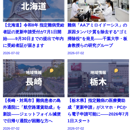
【北海道】令和8年 指定難病受給
難病「AAアミロイドーシス」の
者証の更新申請受付が7月1日開
原因タンパク質を除去する"ゴミ
始——9月30日までの提出で年内
掃除役"を発見——千葉大学・板
に受給者証が届きます
倉教授らの研究グループ
2026-07-02
2026-07-02
【長崎・対馬市】難病患者の島
【栃木県】指定難病の医療費助
外通院に「航空路運賃助成」を
成「更新申請」がスマホ・PCか
新設——ジェットフォイル減便
ら電子申請可能に——2026年7月
で日帰り通院が困難な方へ
1日スタート
2026-07-02
2026-07-02