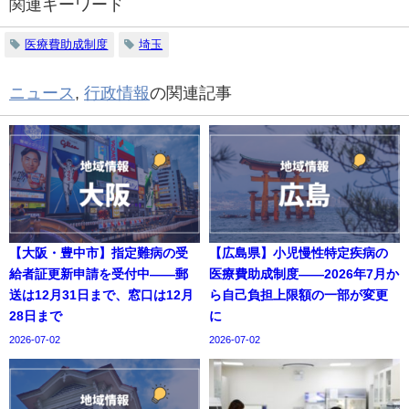
関連キーワード
医療費助成制度
埼玉
ニュース
,
行政情報
の関連記事
【大阪・豊中市】指定難病の受
【広島県】小児慢性特定疾病の
給者証更新申請を受付中——郵
医療費助成制度——2026年7月か
送は12月31日まで、窓口は12月
ら自己負担上限額の一部が変更
28日まで
に
2026-07-02
2026-07-02