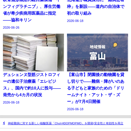
ンフィグラチニブ」、厚生労働
枠」を新設——道内の自治体で
省が希少疾病用医薬品に指定
初の取り組み
——協和キリン
2026-06-18
2026-06-26
デュシェンヌ型筋ジストロフィ
【富山市】閉園後の動物園を貸
ーの遺伝子治療薬「エレビジ
し切りで——難病・障がいのあ
ス」、国内で約10人に投与——
る子どもと家族のための「ドリ
発売から4カ月の状況
ームナイト・アット・ザ・ズ
ー」が7月4日開催
2026-06-18
2026-06-18
神経難病に対する新しい核酸医薬「Chol-HDOPMOPMO」を開発|安全性と有効性を両立