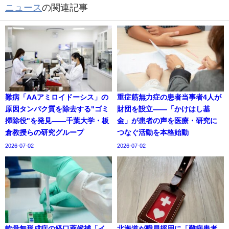
ニュース
の関連記事
難病「AAアミロイドーシス」の
重症筋無力症の患者当事者4人が
原因タンパク質を除去する"ゴミ
財団を設立——「かけはし基
掃除役"を発見——千葉大学・板
金」が患者の声を医療・研究に
倉教授らの研究グループ
つなぐ活動を本格始動
2026-07-02
2026-07-02
軟骨無形成症の経口薬候補「イ
北海道が職員採用に「難病患者