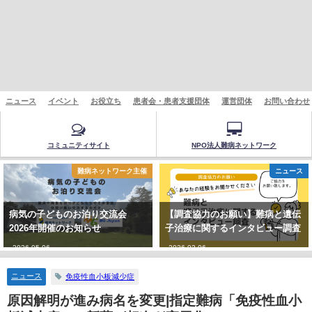
ニュース
イベント
お役立ち
患者会・患者支援団体
運営団体
お問い合わせ
コミュニティサイト
NPO法人難病ネットワーク
難病ネットワーク主催
ニュース
病気の子どものお泊り交流会
【調査協力のお願い】難病と遺伝
2026年開催のお知らせ
子治療に関するインタビュー調査
2026-05-06
2026-02-06
ニュース
免疫性血小板減少症
原因解明が進み病名を変更|指定難病「免疫性血小