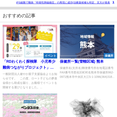
iPS細胞で難病「特発性肺線維症」の再現に成功|治療薬候補も特定、京大が発表
おすすめの記事
イベント
保健所
「RDわくわく探検隊 小児希少
保健所一覧(管轄区域) 熊本
難病つながりプロジェクト」イ
保健所名(支所名)郵便番号所在地電話番号
FAX番号市郡名区町村名熊本市保健所862-
ベント参加者募集
一般財団法人健やか親子支援協会よりお知
0971熊本市中央区大江5-1-1096(364)318...
らせです。 この度、ロート子どもの夢基
金様から助成を賜り、お蔭様でイベントを
開催する運びとなりました。...