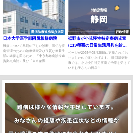
難病診療連携拠点病院
行政情報
日本大学医学部附属板橋病院
裾野市が小児慢性特定疾病児童
に19種類の日常生活用具を給付
難病について早期の正しい診断、適切な疾
病管理のための治療継続及び良質な療養生
｜車椅子からパルスオキシメー
ページが2025年08月28日に更新されてお
活の確保を図るため、「東京都難病診療連
りましたので取り上げます。 静岡県裾野
ターまで
携拠点病院」及び「東京都難...
市では、小児慢性特定疾病で治療を受けて
いるお子さんの日常生...