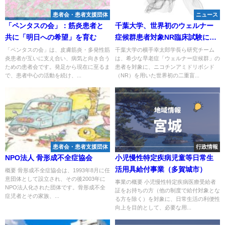
患者会・患者支援団体
ニュース
「ペンタスの会」：筋炎患者と
千葉大学、世界初のウェルナー
共に「明日への希望」を育む
症候群患者対象NR臨床試験に成
功―動脈硬化や難治性皮膚潰
「ペンタスの会」は、皮膚筋炎・多発性筋
千葉大学の横手幸太郎学長ら研究チーム
炎患者が互いに支え合い、病気と向き合う
は、希少な早老症「ウェルナー症候群」の
瘍、腎機能低下の改善を確認
ための患者会です。発足から現在に至るま
患者を対象に、ニコチンアミドリボシド
で、患者中心の活動を続け、...
（NR）を用いた世界初の二重盲...
患者会・患者支援団体
行政情報
NPO法人 骨形成不全症協会
小児慢性特定疾病児童等日常生
活用具給付事業（多賀城市）
概要 骨形成不全症協会は、1993年8月に任
意団体として設立され、その後2003年に
事業の概要 小児慢性特定疾病医療受給者
NPO法人化された団体です。骨形成不全
証をお持ちの方（他の制度で給付対象とな
症児者とその家族、...
る方を除く）を対象に、日常生活の利便性
向上を目的として、必要な用...