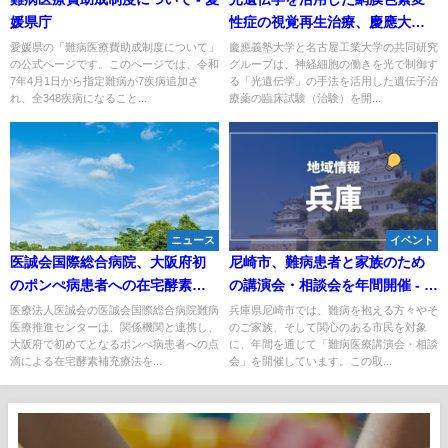
媛県庁
性症の視覚再生治療、慶應大学
と名古屋工業大学が国内初の治
愛媛県の「難病医療費助成制度について」
慶應義塾大学と名古屋工業大学の共同研究
の公式ページです。このページでは、令和
グループは、神経細胞の働きを光で制御す
験開始
7年4月1日から指定難病が7疾病追加さ
る「光遺伝学」の手法を活用した遺伝子治
れ、全348疾病になること...
療薬の臨床試験（治験）を開...
ニュース
イベント
医誠会国際総合病院、大阪府初
尼崎市、難病患者と家族のため
のポンぺ病患者への在宅酵素補
の講演会・相談会を年間開催 - 専
充療法を開始
門医から最新情報を学ぶチャン
医療法人医誠会の医誠会国際総合病院難病
兵庫県尼崎市では、難病を抱える方々やそ
医療推進センターは、関係機関と連携し、
のご家族、そして関心のある市民を対象
ス
大阪府で初めてとなるポンぺ病患者への点
に、年間を通じて「難病医療講演会・相談
滴による在宅酵素補充療法を...
会」を開催しています。この取...