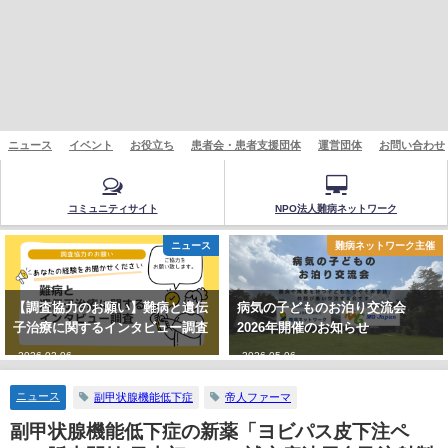
ニュース
イベント
お役立ち
患者会・患者支援団体
運営団体
お問い合わせ
コミュニティサイト
NPO法人難病ネットワーク
ニュース
難病ネットワーク主催
【調査協力のお願い】難病と遺伝
病気の子どものお泊り交流会
子治療に関するインタビュー調査
2026年開催のお知らせ
2026-02-06
2026-05-06
ニュース
副甲状腺機能低下症
帝人ファーマ
副甲状腺機能低下症の新薬「ヨビパス皮下注ペ