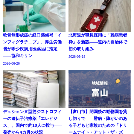
軟骨無形成症の経口薬候補「イ
北海道が職員採用に「難病患者
ンフィグラチニブ」、厚生労働
枠」を新設——道内の自治体で
省が希少疾病用医薬品に指定
初の取り組み
——協和キリン
2026-06-18
2026-06-26
デュシェンヌ型筋ジストロフィ
【富山市】閉園後の動物園を貸
ーの遺伝子治療薬「エレビジ
し切りで——難病・障がいのあ
ス」、国内で約10人に投与——
る子どもと家族のための「ドリ
発売から4カ月の状況
ームナイト・アット・ザ・ズ