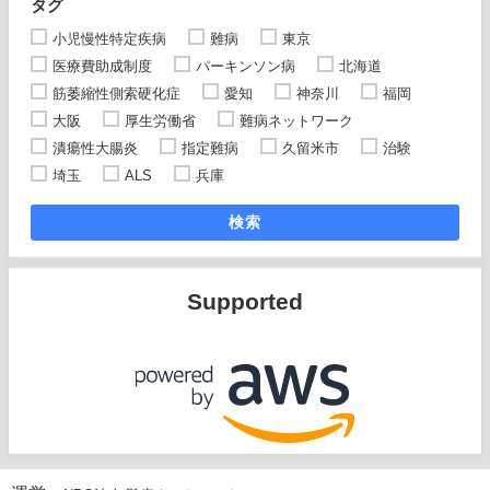
タグ
小児慢性特定疾病
難病
東京
医療費助成制度
パーキンソン病
北海道
筋萎縮性側索硬化症
愛知
神奈川
福岡
大阪
厚生労働省
難病ネットワーク
潰瘍性大腸炎
指定難病
久留米市
治験
埼玉
ALS
兵庫
検索
Supported