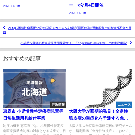
ー」が7月4日開催
2026-06-18
2026-06-18
ALS(筋萎縮性側索硬化症)の発症メカニズムを解明|運動神経の過剰興奮と細胞連携不全が原
因
小児希少難病の精査診療機関検索サイト「angelsmile.scuel.me」の包括的解説
おすすめの記事
行政情報
ニュース
恵庭市 小児慢性特定疾病児童等
大阪大学が画期的発見！全身性
日常生活用具給付事業
強皮症の重症化を予測する免疫
細胞の「サイン」を世界で初め
制度の概要 恵庭市では、小児慢性特定疾
大阪大学大学院医学系研究科の研究チーム
病医療費助成制度の対象となる児童で、日
が、指定難病「全身性強皮症」において、
て特定