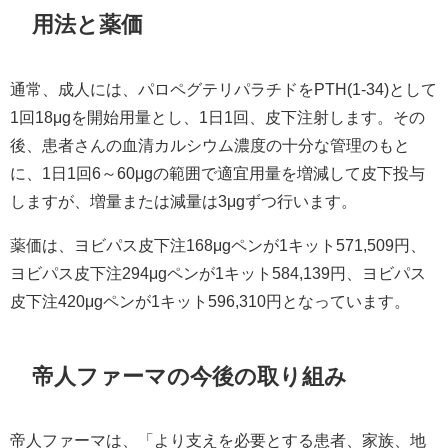
用法と薬価
通常、成人には、パロペグテリパラチドをPTH(1-34)として
1回18μgを開始用量とし、1日1回、皮下注射します。その
後、患者さんの血清カルシウム濃度の十分な管理のもと
に、1日1回6～60μgの範囲で適宜用量を増減して皮下投与
しますが、増量または減量は3μgずつ行います。
薬価は、ヨビパス皮下注168μgペンが1キット571,509円、
ヨビパス皮下注294μgペンが1キット584,139円、ヨビパス
皮下注420μgペンが1キット596,310円となっています。
帝人ファーマの今後の取り組み
帝人ファーマは、「より支えを必要とする患者、家族、地