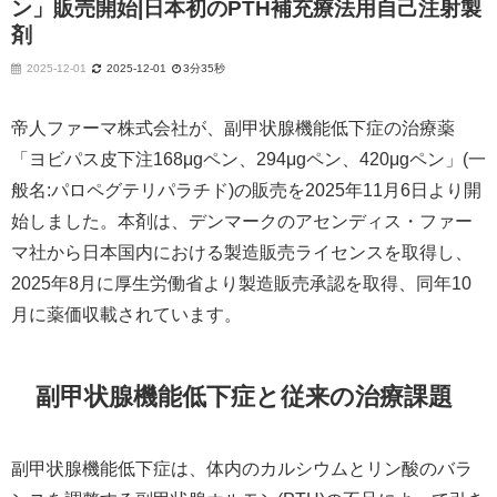
ン」販売開始|日本初のPTH補充療法用自己注射製
剤
2025-12-01
2025-12-01
3分35秒
帝人ファーマ株式会社が、副甲状腺機能低下症の治療薬
「ヨビパス皮下注168μgペン、294μgペン、420μgペン」(一
般名:パロペグテリパラチド)の販売を2025年11月6日より開
始しました。本剤は、デンマークのアセンディス・ファー
マ社から日本国内における製造販売ライセンスを取得し、
2025年8月に厚生労働省より製造販売承認を取得、同年10
月に薬価収載されています。
副甲状腺機能低下症と従来の治療課題
副甲状腺機能低下症は、体内のカルシウムとリン酸のバラ