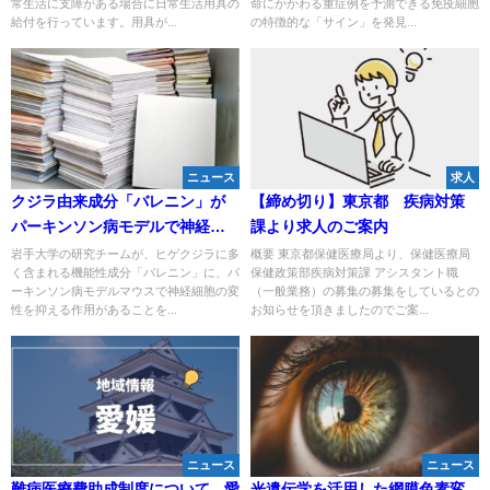
常生活に支障がある場合に日常生活用具の
命にかかわる重症例を予測できる免疫細胞
給付を行っています。用具が...
の特徴的な「サイン」を発見...
ニュース
求人
クジラ由来成分「バレニン」が
【締め切り】東京都 疾病対策
パーキンソン病モデルで神経保
課より求人のご案内
護 岩手大が作用機序を解明
岩手大学の研究チームが、ヒゲクジラに多
概要 東京都保健医療局より、保健医療局
く含まれる機能性成分「バレニン」に、パ
保健政策部疾病対策課 アシスタント職
ーキンソン病モデルマウスで神経細胞の変
（一般業務）の募集の募集をしているとの
性を抑える作用があることを...
お知らせを頂きましたのでご案...
ニュース
ニュース
難病医療費助成制度について - 愛
光遺伝学を活用した網膜色素変