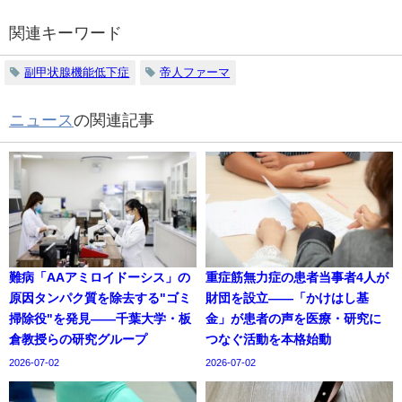
関連キーワード
副甲状腺機能低下症
帝人ファーマ
ニュース
の関連記事
難病「AAアミロイドーシス」の
重症筋無力症の患者当事者4人が
原因タンパク質を除去する"ゴミ
財団を設立——「かけはし基
掃除役"を発見——千葉大学・板
金」が患者の声を医療・研究に
倉教授らの研究グループ
つなぐ活動を本格始動
2026-07-02
2026-07-02