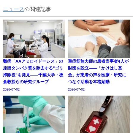
ニュース
の関連記事
難病「AAアミロイドーシス」の
重症筋無力症の患者当事者4人が
原因タンパク質を除去する"ゴミ
財団を設立——「かけはし基
掃除役"を発見——千葉大学・板
金」が患者の声を医療・研究に
倉教授らの研究グループ
つなぐ活動を本格始動
2026-07-02
2026-07-02