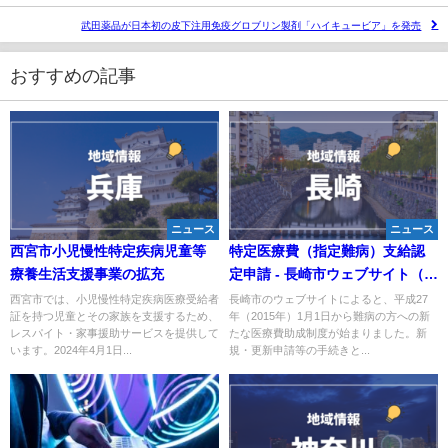
武田薬品が日本初の皮下注用免疫グロブリン製剤「ハイキュービア」を発売
おすすめの記事
ニュース
ニュース
西宮市小児慢性特定疾病児童等
特定医療費（指定難病）支給認
療養生活支援事業の拡充
定申請 - 長崎市ウェブサイト（健
康づくり課）
西宮市では、小児慢性特定疾病医療受給者
長崎市のウェブサイトによると、平成27
証を持つ児童とその家族を支援するため、
年（2015年）1月1日から難病の方への新
レスパイト・家事援助サービスを提供して
たな医療費助成制度が始まりました。新
います。2024年4月1日...
規・更新申請等の手続きと...