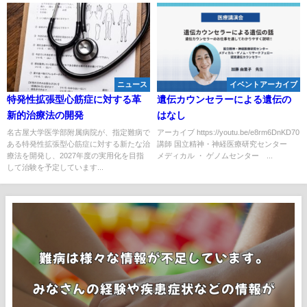
ニュース
イベントアーカイブ
特発性拡張型心筋症に対する革
遺伝カウンセラーによる遺伝の
新的治療法の開発
はなし
名古屋大学医学部附属病院が、指定難病で
アーカイブ https://youtu.be/e8rm6DnKD70
ある特発性拡張型心筋症に対する新たな治
講師 国立精神・神経医療研究センター
療法を開発し、2027年度の実用化を目指
メディカル ・ ゲノムセンター ...
して治験を予定しています...