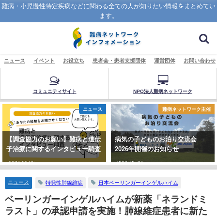
難病・小児慢性特定疾病などに関わる全ての人が知りたい情報をまとめてい
ます。
ニュース
イベント
お役立ち
患者会・患者支援団体
運営団体
お問い合わせ
コミュニティサイト
NPO法人難病ネットワーク
ニュース
難病ネットワーク主催
【調査協力のお願い】難病と遺伝
病気の子どものお泊り交流会
子治療に関するインタビュー調査
2026年開催のお知らせ
2026-02-06
2026-05-06
ニュース
特発性肺線維症
日本ベーリンガーインゲルハイム
ベーリンガーインゲルハイムが新薬「ネランドミ
ラスト」の承認申請を実施！肺線維症患者に新た