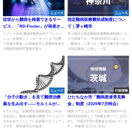
ニュース
ニュース
症状から難病を検索できるサー
指定難病医療費助成制度につい
ビス、「RD-Finder」が発表され
て｜茅ヶ崎市
ました。
リリース内容 難病情報照会AIアプリケー
茅ヶ崎市の指定難病医療費助成制度につい
ションを開発しインターネット上で公開
ての情報です。 平成26年5月に成立した
〜患者や家族への情報提供と医療関係者向
「難病法」に基づき、厚生労働大臣の定め
け難病関連研究開発支援サ...
る指定難病にり患し、一定...
ニュース
行政情報
「分子の動き」を見て難病治療
ひたちなか市「難病患者等見舞
薬を生み出す——モルミルが
金」制度（2025年7月時点）
ALS創薬で挑む新しいマッチン
モルミルは、筋萎縮性側索硬化症（ALS）
概要 ひたちなか市では、指定難病や小児
を起点に、難病治療薬の開発プロジェクト
慢性特定疾病などで医療を受けている方に
グ型プラットフォーム
を生み出そうとしている創薬スタートアッ
対し、年額2万円の見舞金を支給していま
プです。研究者同士や臨床...
す。 対象者 以下のいずれ...