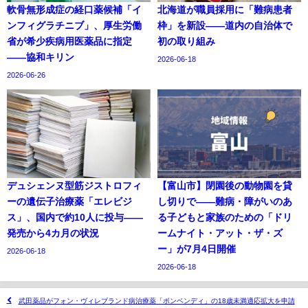
軟骨無形成症の経口薬候補「イ
北海道が職員採用に「難病患者
ンフィグラチニブ」、厚生労働
枠」を新設——道内の自治体で
省が希少疾病用医薬品に指定
初の取り組み
——協和キリン
2026-06-18
2026-06-26
デュシェンヌ型筋ジストロフィ
【富山市】閉園後の動物園を貸
ーの遺伝子治療薬「エレビジ
し切りで——難病・障がいのあ
ス」、国内で約10人に投与——
る子どもと家族のための「ドリ
発売から4カ月の状況
ームナイト・アット・ザ・ズ
ー」が7月4日開催
2026-06-18
2026-06-18
武田薬品がフォン・ヴィレブランド病治療薬「ボンベンディ」の18歳未満適応拡大を申請