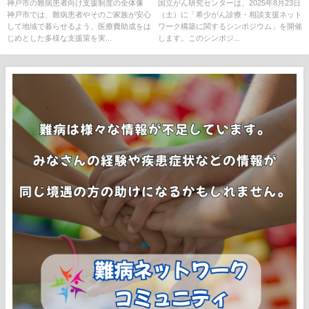
制度と利用方法
月23日にシンポジウム開催
神戸市の難病患者向け支援制度の全体像
国立がん研究センターは、2025年8月23日
神戸市では、難病患者やそのご家族が安心
（土）に「希少がん診療・相談支援ネット
して地域で暮らせるよう、医療費助成をは
ワーク構築に関するシンポジウム」を開催
じめとした多様な支援策を実...
します。このシンポジ...