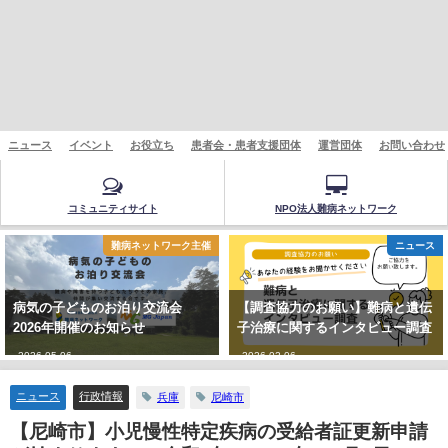
ニュース
イベント
お役立ち
患者会・患者支援団体
運営団体
お問い合わせ
コミュニティサイト
NPO法人難病ネットワーク
難病ネットワーク主催
ニュース
病気の子どものお泊り交流会
【調査協力のお願い】難病と遺伝
2026年開催のお知らせ
子治療に関するインタビュー調査
2026-05-06
2026-02-06
ニュース
行政情報
兵庫
尼崎市
【尼崎市】小児慢性特定疾病の受給者証更新申請