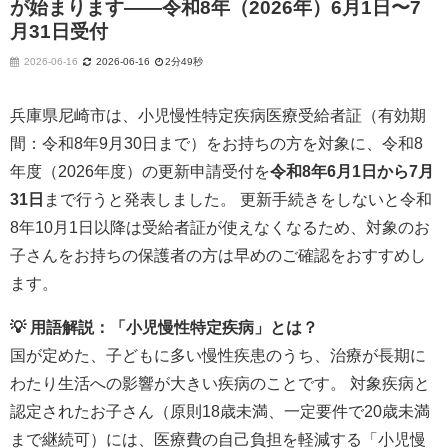
が始まります——令和8年（2026年）6月1日〜7
月31日受付
2026-06-16
2026-06-16
2分49秒
兵庫県尼崎市は、小児慢性特定疾病医療受給者証（有効期
間：令和8年9月30日まで）をお持ちの方を対象に、令和8
年度（2026年度）の更新申請受付を
令和8年6月1日から7月
31日
まで行うと発表しました。 更新手続きをしないと令和
8年10月1日以降は受給者証が使えなくなるため、対象のお
子さんをお持ちの保護者の方は早めのご確認をおすすめし
ます。
💡 用語解説：「小児慢性特定疾病」とは？
国が定めた、子どもに多い慢性疾患のうち、治療が長期に
わたり生活への影響が大きい疾病のことです。 対象疾病と
認定されたお子さん（原則18歳未満、一定要件で20歳未満
まで継続可）には、医療費の自己負担を軽減する「小児慢