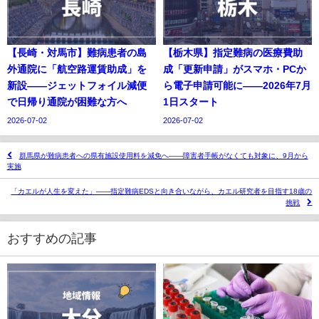
【長崎・対馬市】難病患者の島
【栃木県】指定難病の医療費助
外通院に「航空路運賃助成」を
成「更新申請」がスマホ・PCか
新設——ジェットフォイル減便
ら電子申請可能に——2026年7月
で日帰り通院が困難な方へ
1日スタート
2026-07-02
2026-07-02
群馬県が難病患者への県有施設使用料を減免へ——障害者手帳がなくても対象に、9月から
実施
「カエルが人生を変えた」——指定難病EDSと向き合いながら、カエル研究者を目指す18歳の
挑戦
おすすめの記事