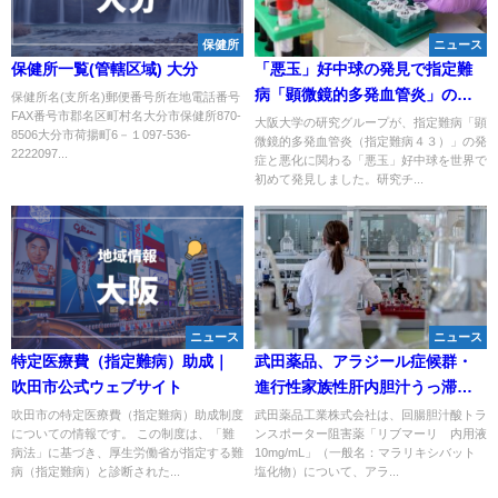
保健所
ニュース
保健所一覧(管轄区域) 大分
「悪玉」好中球の発見で指定難
病「顕微鏡的多発血管炎」の再
保健所名(支所名)郵便番号所在地電話番号
FAX番号市郡名区町村名大分市保健所870-
燃予測が可能に
大阪大学の研究グループが、指定難病「顕
8506大分市荷揚町6－１097-536-
微鏡的多発血管炎（指定難病４３）」の発
2222097...
症と悪化に関わる「悪玉」好中球を世界で
初めて発見しました。研究チ...
ニュース
ニュース
特定医療費（指定難病）助成｜
武田薬品、アラジール症候群・
吹田市公式ウェブサイト
進行性家族性肝内胆汁うっ滞症
治療薬「リブマーリ®内用液」
吹田市の特定医療費（指定難病）助成制度
武田薬品工業株式会社は、回腸胆汁酸トラ
についての情報です。 この制度は、「難
ンスポーター阻害薬「リブマーリ®内用液
の製造販売承認を取得
病法」に基づき、厚生労働省が指定する難
10mg/mL」（一般名：マラリキシバット
病（指定難病）と診断された...
塩化物）について、アラ...