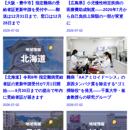
【大阪・豊中市】指定難病の受
【広島県】小児慢性特定疾病の
給者証更新申請を受付中——郵
医療費助成制度——2026年7月か
送は12月31日まで、窓口は12月
ら自己負担上限額の一部が変更
28日まで
に
2026-07-02
2026-07-02
【北海道】令和8年 指定難病受給
難病「AAアミロイドーシス」の
者証の更新申請受付が7月1日開
原因タンパク質を除去する"ゴミ
始——9月30日までの提出で年内
掃除役"を発見——千葉大学・板
に受給者証が届きます
倉教授らの研究グループ
2026-07-02
2026-07-02