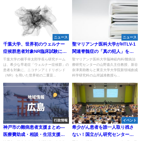
ニュース
ニュース
千葉大学、世界初のウェルナー
聖マリアンナ医科大学がHTLV-1
症候群患者対象NR臨床試験に成
関連脊髄症の「真の犯人」を特
功―動脈硬化や難治性皮膚潰
定、新治療法に道筋
千葉大学の横手幸太郎学長ら研究チーム
聖マリアンナ医科大学脳神経内科/難病治
は、希少な早老症「ウェルナー症候群」の
療研究センターの山野嘉久主任教授、新谷
瘍、腎機能低下の改善を確認
患者を対象に、ニコチンアミドリボシド
奈津美助教らと東京大学大学院新領域創成
（NR）を用いた世界初の二重盲...
科学研究科の山岸誠准教授ら...
行政情報
イベント
神戸市の難病患者支援まとめ―
希少がん患者を誰一人取り残さ
医療費助成・相談・生活支援の
ない！国立がん研究センターが8