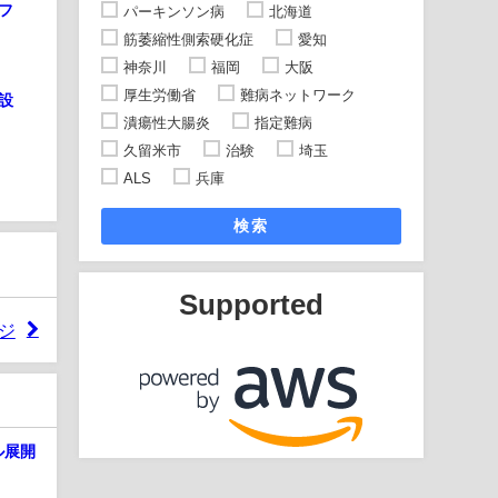
フ
パーキンソン病
北海道
筋萎縮性側索硬化症
愛知
神奈川
福岡
大阪
厚生労働省
難病ネットワーク
設
潰瘍性大腸炎
指定難病
久留米市
治験
埼玉
ALS
兵庫
検索
Supported
ジ
ル展開