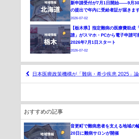
新申請受付が7月1日開始——9月3
の提出で年内に受給者証が届きま
2026-07-02
【栃木県】指定難病の医療費助成
請」がスマホ・PCから電子申請可
2026年7月1日スタート
2026-07-02
日本医療政策機構が「難病・希少疾患 2025」
おすすめの記事
音更町で難病患者を支える地域の輪
20日に難病サロンが開催