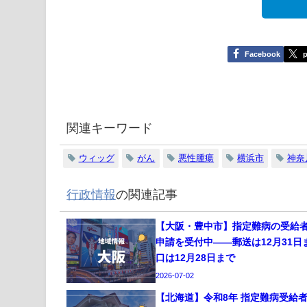
Facebook
p
関連キーワード
ウィッグ
がん
悪性腫瘍
横浜市
神奈
行政情報
の関連記事
【大阪・豊中市】指定難病の受給
申請を受付中——郵送は12月31日
口は12月28日まで
2026-07-02
【北海道】令和8年 指定難病受給