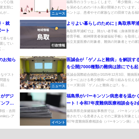
って心強
福島市のコラッセふくしまで、「希少難病」へ
更支部に
を深めるためのパネル展が開催されています。
が...
ベントは、患者やその家族などの団体である福島.
ニュース
養・就
よりよい暮らしのために | 鳥取県琴
ポート
鳥取県琴浦町では、障がい者手帳（身体障害者
療育手帳、精神障害者保健福祉手帳）を取得し
て暮らせ
自立支援医療の対象者、難病の対象者とその家族.
置してい
行政情報
..
催のお知ら
医誠会が「ゲノムと難病」を解説す
を公開|7000種類の難病は誰にでも
る身近な問題
々なゲスト
医誠会国際総合病院が2025年12月3日、難病医
問題を
ンターにおける希少難病への取り組みを伝える
...
リーズ第1回「ゲノムと難病とは?」を...
ニュース
e」がデジ
福島県がパーキンソン病患者を温か
インフ
ート！令和7年度難病医療相談会を2
インで完
開催
取締役：吉田
福島県県北保健福祉事務所では、パーキンソン
ile(レア
療されている患者さんとそのご家族を対象とし
和7年度難病医療相談会（パーキンソン病）」を.
イベント