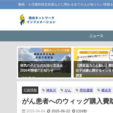
難病・小児慢性特定疾病などに関わる全ての人が知りたい情報
ニュース
難病ネットワーク主催
病気の子どものお泊り交流会
【調査協力のお願い】難
2026年開催のお知らせ
伝子治療に関するインタ
調査
2026-05-06
2026-02-06
行政情報
神奈川
がん
悪性腫瘍
横浜市
がん患者へのウィッグ購入費
2025-04-04
2025-06-22
1分6秒