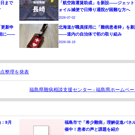
0日まで
「航空路運賃助成」を新設——ジェット
す
ォイル減便で日帰り通院が困難な方へ
2026-07-02
「更新申
北海道が職員採用に「難病患者枠」を新
能に——
——道内の自治体で初の取り組み
2026-06-18
論点整理を発表
福島県難病相談支援センター - 福島県ホームペー
：9月
福島市で「希少難病」理解促進パネ
催中！患者の声と課題を紹介