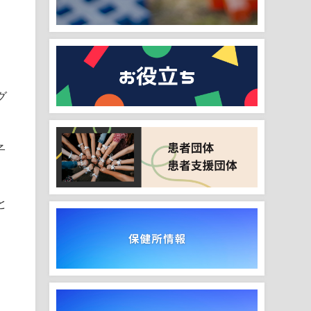
グ
子
と