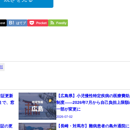
ost
はてブ
Pocket
Feedly
川
者証更新
【広島県】小児慢性特定疾病の医療費助
まで、窓
制度——2026年7月から自己負担上限額
一部が変更に
2026-07-02
者証の更
【長崎・対馬市】難病患者の島外通院に