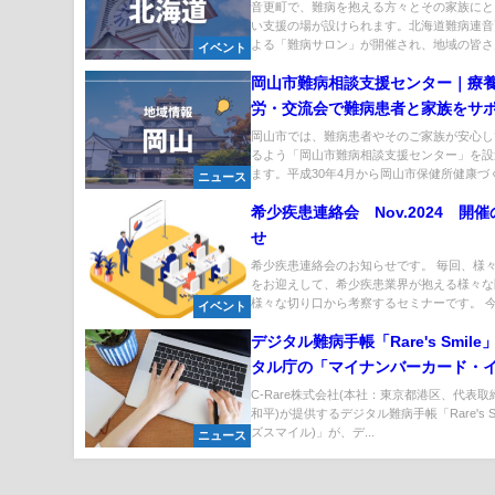
音更町で、難病を抱える方々とその家族にと
い支援の場が設けられます。北海道難病連音
よる「難病サロン」が開催され、地域の皆さん
イベント
岡山市難病相談支援センター｜療
労・交流会で難病患者と家族をサ
岡山市では、難病患者やそのご家族が安心し
るよう「岡山市難病相談支援センター」を設
ます。平成30年4月から岡山市保健所健康づく.
ニュース
希少疾患連絡会 Nov.2024 開
せ
希少疾患連絡会のお知らせです。 毎回、様
をお迎えして、希少疾患業界が抱える様々な
様々な切り口から考察するセミナーです。 今回
イベント
デジタル難病手帳「Rare's Smil
タル庁の「マイナンバーカード・
ォ」に掲載|受給者証提示をオンラ
C-Rare株式会社(本社：東京都港区、代表
和平)が提供するデジタル難病手帳「Rare's Sm
結
ズスマイル)」が、デ...
ニュース