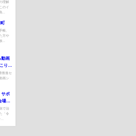
の理解
このイ
..
浦町
手帳、
た方や
..
る動画
起こりう
療推進セ
動画シ
くサポ
会場で
病で治
た「令
..