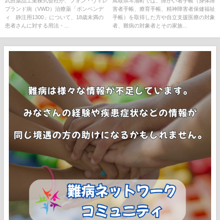
武田薬品工業株式会社が、フォン・ヴィレ
鳥取県琴浦町では、障がい者手帳（身体障
ブランド病（VWD）治療薬「ボンベンデ
害者手帳、療育手帳、精神障害者保健福祉
ィ®静注用1300」について、18歳未満の
手帳）を取得した方や自立支援医療の対象
患者さんに対する用法・...
者、難病の対象者とその家族...