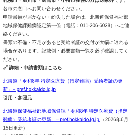
札幌市・旭川市・函館市・小樽市在住の方は対象外
です。
各市の窓口へお問い合わせください。
申請書類が届かない・紛失した場合は、北海道保健福祉部
地域保健課難病認定第一係（電話：011-206-6028）へご連
絡ください。
書類の不備・不足があると受給者証の交付が大幅に遅れる
場合があります。記載例・必要書類一覧を必ず確認してく
ださい。
🔗 詳細・申請書類はこちら
北海道「令和8年 特定医療費（指定難病）受給者証の更
新」– pref.hokkaido.lg.jp
引用・参照元
北海道保健福祉部地域保健課「令和8年 特定医療費（指定
難病）受給者証の更新」– pref.hokkaido.lg.jp
（2026年6月
15日更新）