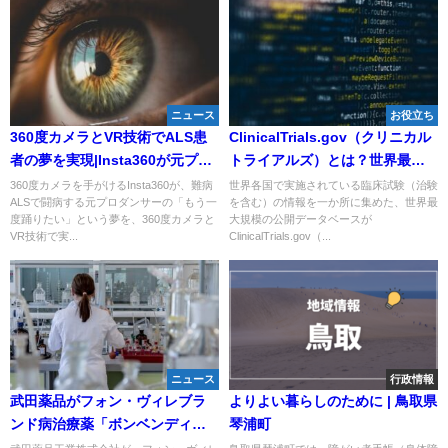
ニュース
お役立ち
360度カメラとVR技術でALS患
ClinicalTrials.gov（クリニカル
者の夢を実現|Insta360が元プロ
トライアルズ）とは？世界最大
ダンサーの「もう一度踊りた
の臨床試験・治験情報データベ
360度カメラを手がけるInsta360が、難病
世界各国で実施されている臨床試験（治験
ALSで闘病する元プロダンサーの「もう一
を含む）の情報を一か所に集めた、世界最
い」を叶える
ース
度踊りたい」という夢を、360度カメラと
大規模の公開データベースが
VR技術で実...
ClinicalTrials.gov（...
ニュース
行政情報
武田薬品がフォン・ヴィレブラ
よりよい暮らしのために | 鳥取県
ンド病治療薬「ボンベンディ」
琴浦町
の18歳未満適応拡大を申請