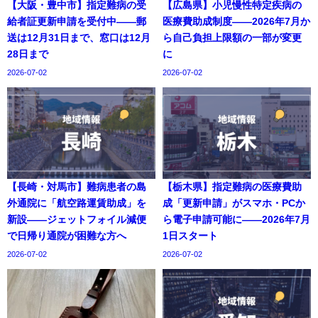
【大阪・豊中市】指定難病の受
【広島県】小児慢性特定疾病の
給者証更新申請を受付中——郵
医療費助成制度——2026年7月か
送は12月31日まで、窓口は12月
ら自己負担上限額の一部が変更
28日まで
に
2026-07-02
2026-07-02
【長崎・対馬市】難病患者の島
【栃木県】指定難病の医療費助
外通院に「航空路運賃助成」を
成「更新申請」がスマホ・PCか
新設——ジェットフォイル減便
ら電子申請可能に——2026年7月
で日帰り通院が困難な方へ
1日スタート
2026-07-02
2026-07-02