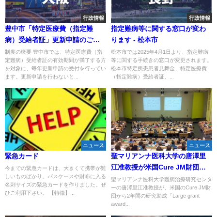
行政情報
行政情報
豊中市「特定医療費（指定難
指定難病等に関する窓口が変わ
病）受給者証」更新申請のご案
ります - 松本市
内
制度の概要 豊中市では、特定医療費（指
松本市では2025年4月1日より、指定難病
定難病）受給者証の有効期間が満了する方
等に関する手続きの窓口が変更されます。
を対象に、毎年更新申請の受付を行ってい
松本市特定疾患患者見舞金、特定医療費
ます。更新申請を行わないと...
（指定難病）受給者証、...
ニュース
ニュース
緊急カード
聖マリアンナ医科大学の唐澤里
江准教授が米国Cure JM財団か
今までの緊急カードは、大きくて携帯が難
しいものばかり。パスケースや財布に入る
ら若年性皮膚筋炎研究で国際的
聖マリアンナ医科大学難病治療研究センタ
名刺サイズの緊急カードを作りました。ぜ
ーの唐澤里江准教授が、米国のCure JM財
研究助成を獲得
ひご利用下さい。 【特徴】...
団から2年間の研究助成「Large grant
award...