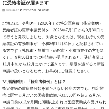
に受給者証が届きます
2026-07-02
2026-07-02
2分55秒
北海道は、令和8年（2026年）の特定医療費（指定難病）
受給者証の更新申請受付を、2026年7月1日から9月30日ま
で行うと発表しました。 対象となるのは、現在お持ちの受
給者証の有効期限が「令和8年12月31日」と記載されてい
る方です（札幌市・旭川市・函館市・小樽市在住の方を除
く）。 9月30日までに申請書が受理されると、受給者証は
11月中旬から12月にかけて届きます。期限を過ぎると新規
申請の扱いとなるため、お早めにご確認ください。
💡 用語解説：「軽症者特例」とは？
指定難病の重症度分類を満たさない軽症の方でも、指定難
病に関する月ごとの医療費総額が33,330円を超える月が、
申請日前の12か月間に3回以上あれば医療費助成を受けられ
る特例です。 更新時にも改めて要件確認が行われます。軽