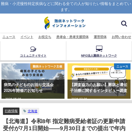
難病・小児慢性特定疾病などに関わる全ての人が知りたい情報をまとめてい
ます。
ニュース
イベント
お役立ち
患者会・患者支援団体
運営団体
お問い合わせ
コミュニティサイト
NPO法人難病ネットワーク
難病ネットワーク主催
ニュース
病気の子どものお泊り交流会
【調査協力のお願い】難病と遺伝
2026年開催のお知らせ
子治療に関するインタビュー調査
2026-05-06
2026-02-06
行政情報
北海道
【北海道】令和8年 指定難病受給者証の更新申請
受付が7月1日開始——9月30日までの提出で年内