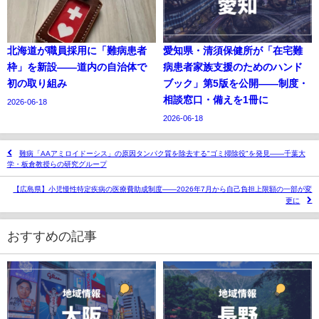
北海道が職員採用に「難病患者
愛知県・清須保健所が「在宅難
枠」を新設——道内の自治体で
病患者家族支援のためのハンド
初の取り組み
ブック」第5版を公開——制度・
相談窓口・備えを1冊に
2026-06-18
2026-06-18
難病「AAアミロイドーシス」の原因タンパク質を除去する"ゴミ掃除役"を発見——千葉大
学・板倉教授らの研究グループ
【広島県】小児慢性特定疾病の医療費助成制度——2026年7月から自己負担上限額の一部が変
更に
おすすめの記事