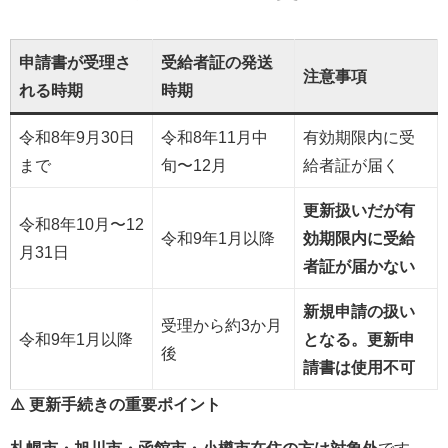
申請書が受理さ
受給者証の発送
注意事項
れる時期
時期
令和8年9月30日
令和8年11月中
有効期限内に受
まで
旬〜12月
給者証が届く
更新扱いだが有
令和8年10月〜12
令和9年1月以降
効期限内に受給
月31日
者証が届かない
新規申請の扱い
受理から約3か月
令和9年1月以降
となる。更新申
後
請書は使用不可
⚠️ 更新手続きの重要ポイント