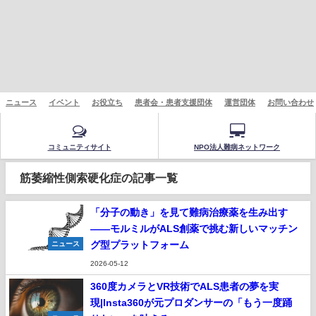
ニュース
イベント
お役立ち
患者会・患者支援団体
運営団体
お問い合わせ
コミュニティサイト
NPO法人難病ネットワーク
筋萎縮性側索硬化症の記事一覧
「分子の動き」を見て難病治療薬を生み出す
——モルミルがALS創薬で挑む新しいマッチン
グ型プラットフォーム
ニュース
2026-05-12
360度カメラとVR技術でALS患者の夢を実
現|Insta360が元プロダンサーの「もう一度踊