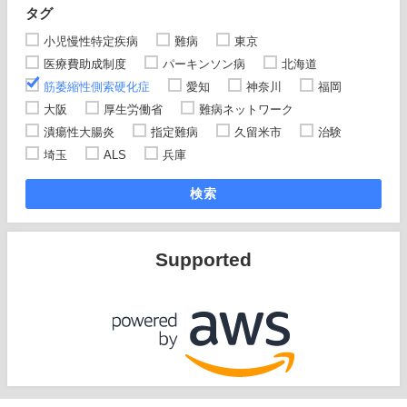
タグ
小児慢性特定疾病
難病
東京
医療費助成制度
パーキンソン病
北海道
筋萎縮性側索硬化症
愛知
神奈川
福岡
大阪
厚生労働省
難病ネットワーク
潰瘍性大腸炎
指定難病
久留米市
治験
埼玉
ALS
兵庫
検索
Supported