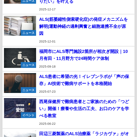
りたい」を叶える
ニュース
2025-12-17
ALS(筋萎縮性側索硬化症)の発症メカニズムを
解明|運動神経の過剰興奮と細胞連携不全が原
因
ニュース
2025-12-01
福岡市にALS専門施設2箇所が相次ぎ開設｜10
月有田・11月野方で24時間ケア体制
ニュース
2025-09-18
ALS患者に希望の光！イレブンラボが「声の保
存」AI技術で難病サポートを本格開始
ニュース
2025-07-23
西尾保健所で難病患者とご家族のための「つど
い」開催！療養や生活の工夫、お口のケアを学
べる教室
イベント
2025-06-22
田辺三菱製薬のALS治療薬「ラジカヴァ」がオ