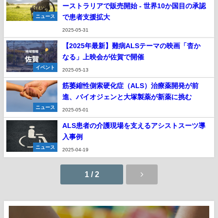
ーストラリアで販売開始 - 世界10か国目の承認
で患者支援拡大
ニュース
2025-05-31
【2025年最新】難病ALSテーマの映画「杳か
なる」上映会が佐賀で開催
イベント
2025-05-13
筋萎縮性側索硬化症（ALS）治療薬開発が前
進、バイオジェンと大塚製薬が新薬に挑む
ニュース
2025-05-01
ALS患者の介護現場を支えるアシストスーツ導
入事例
ニュース
2025-04-19
1 / 2