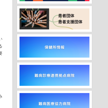
い
る
要
み