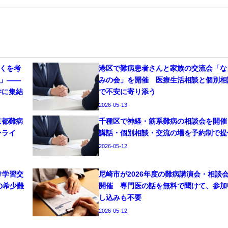
働くを考
港区で難病患者さんと家族の交流会「な
6」——
みの会」を開催 医療生活相談と個別相
学に集結
で不安に寄り添う
2026-05-13
京都難病
千種区で神経・筋系難病の相談会を開
ンライ
講話・個別相談・交流の場を予約制で提
2026-05-12
け学習交
尼崎市が2026年度の難病講演会・相談
の希少難
開催 専門医の話を無料で聞けて、参加
し込みも不要
2026-05-12