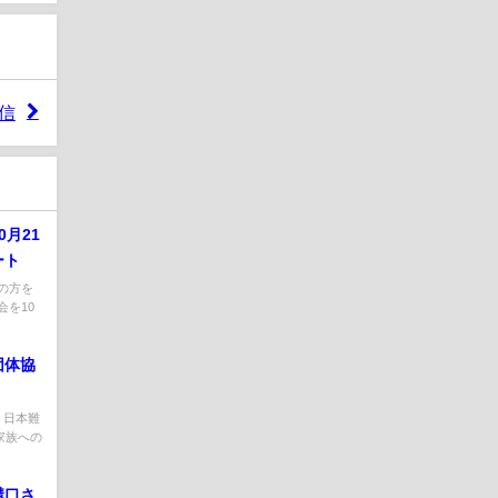
信
月21
ート
の方を
を10
団体協
 日本難
家族への
溝口さ