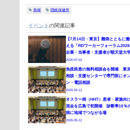
島根
隠岐保健所
イベント
の関連記事
【7月14日・東京】難病とともに
える「RDワーカーフォーラム202
企業・当事者・支援者が順天堂大
2026-07-02
免疫疾患の無料相談会を開催 東
相談・支援センターで専門医にオ
ン・電話相談
2026-05-12
オスラー病（HHT）患者・家族向
流会を広島で初開催 診断率10％
病に地域でつながる場
2026-05-12