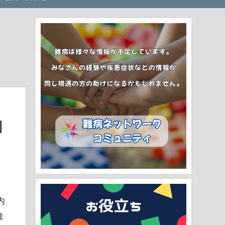
制
内
ま