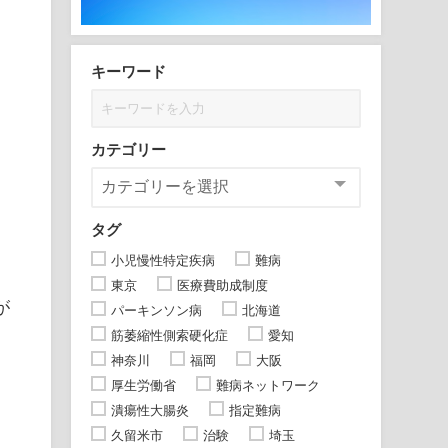
キーワード
カテゴリー
タグ
小児慢性特定疾病
難病
東京
医療費助成制度
が
パーキンソン病
北海道
筋萎縮性側索硬化症
愛知
神奈川
福岡
大阪
厚生労働省
難病ネットワーク
潰瘍性大腸炎
指定難病
久留米市
治験
埼玉