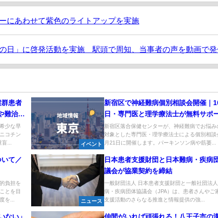
Dデーにあわせて紫色のライトアップを実施
の日」に啓発活動を実施 駅頭で周知、当事者の声を動画で発
候群患者
新宿区で神経難病個別相談会開催｜10
や難治性
日・専門医と理学療法士が無料サポ
認
希少な早
新宿区落合保健センターが、神経難病でお悩み
ニコチン
対象とした専門医・理学療法士による個別相談会
...
月21日に開催します。パーキンソン病や筋萎...
イベント
ついて／
日本患者支援財団と日本難病・疾病
議会が協業契約を締結
的負担を
一般財団法人 日本患者支援財団と一般社団法人
ことを目
病・疾病団体協議会（JPA）は、患者さんやご
を...
支援活動のさらなる推進と情報提供の強...
ニュース
いない」
仲間がいれば頑張れる！八王子市の