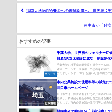
福岡大学病院がIBDへの理解促進へ 世界IB
豊中市が「難病
おすすめの記事
千葉大学、世界初のウェルナー症
対象NR臨床試験に成功―動脈硬化
皮膚潰瘍、腎機能低下の改善を確
千葉大学の横手幸太郎学長ら研究チームは、
老症「ウェルナー症候群」の患者を対象に、
アミドリボシド（NR）を用いた世界初の二重盲
ニュース
市内公共施設の使用料等の減免に
川口市ホームページ
川口市では、障害者およびその介護者の経済
軽減し、積極的な社会参加と自立促進を図る
的として、市内公共施設の使用料等の減免制度
行政情報
難病患者の約4割が「現在治療して