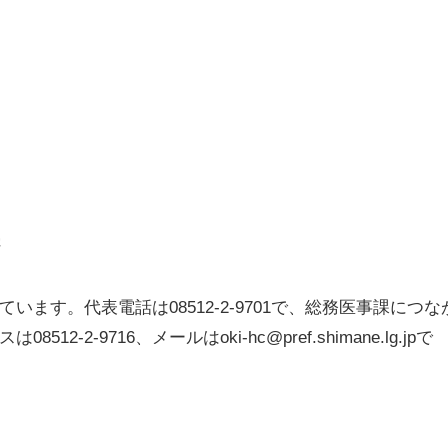
ます。代表電話は08512-2-9701で、総務医事課につな
12-2-9716、メールはoki-hc@pref.shimane.lg.jpで