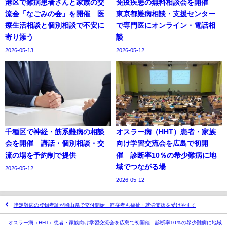
港区で難病患者さんと家族の交
免疫疾患の無料相談会を開催
流会「なごみの会」を開催 医
東京都難病相談・支援センター
療生活相談と個別相談で不安に
で専門医にオンライン・電話相
寄り添う
談
2026-05-13
2026-05-12
千種区で神経・筋系難病の相談
オスラー病（HHT）患者・家族
会を開催 講話・個別相談・交
向け学習交流会を広島で初開
流の場を予約制で提供
催 診断率10％の希少難病に地
域でつながる場
2026-05-12
2026-05-12
指定難病の登録者証が岡山県で交付開始 軽症者も福祉・就労支援を受けやすく
オスラー病（HHT）患者・家族向け学習交流会を広島で初開催 診断率10％の希少難病に地域