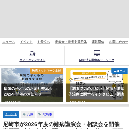
ニュース
イベント
お役立ち
患者会・患者支援団体
運営団体
お問い合わせ
コミュニティサイト
NPO法人難病ネットワーク
難病ネットワーク主催
ニュース
病気の子どものお泊り交流会
【調査協力のお願い】難病と遺伝
2026年開催のお知らせ
子治療に関するインタビュー調査
2026-05-06
2026-02-06
イベント
兵庫
尼崎市
尼崎市が2026年度の難病講演会・相談会を開催