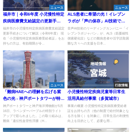
ニュース
ニュース
福井市｜令和6年度 小児慢性特定
ALS患者に希望の光！イレブン
疾病医療費支給認定の更新手続
ラボが「声の保存」AI技術で難
き方法と必要書類まとめ
病サポートを本格開始
福井市の小児慢性特定疾病医療費支給認定
音声AI技術のリーディングカンパニー「イ
更新手続きについて解説（令和6年度） 現
レブンラボジャパン」が、ALS（筋萎縮性
在「小児慢性特定疾病医療受給者証」をお
側索硬化症）などの難病患者や活字読取困
持ちの方は、有効期限が令...
難な方々への支援を日本...
ニュース
行政情報
「難病HAEへの理解を広げる紫
小児慢性特定疾病児童等日常生
色の光 - 神戸ポートタワーが特別
活用具給付事業（多賀城市）
ライトアップ」
神戸ポートタワーと神戸海洋博物館が5月
事業の概要 小児慢性特定疾病医療受給者
16日、ラベンダーパープルの特別ライト
証をお持ちの方（他の制度で給付対象とな
アップで彩られました。この取り組みは、
る方を除く）を対象に、日常生活の利便性
難病「遺伝性血管性浮腫（H...
向上を目的として、必要な用...