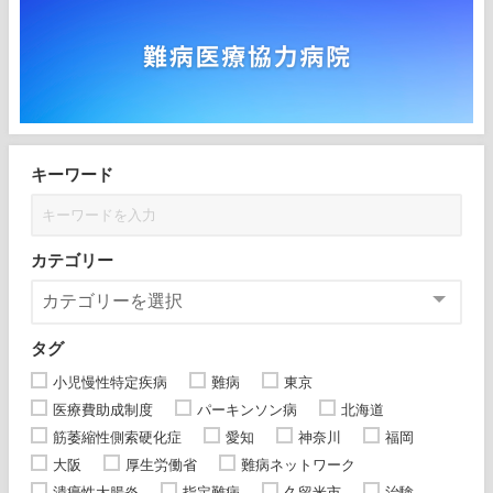
キーワード
カテゴリー
タグ
小児慢性特定疾病
難病
東京
医療費助成制度
パーキンソン病
北海道
筋萎縮性側索硬化症
愛知
神奈川
福岡
大阪
厚生労働省
難病ネットワーク
潰瘍性大腸炎
指定難病
久留米市
治験