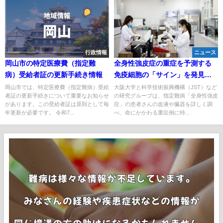
行政情報
ニュース
岡山市の特定医療費（指定難
全身性強皮症の重症を予測する
病）受給者証の更新手続き情報
免疫細胞の「サイン」を発見！
新たな治療法開発に期待
岡山市では、特定医療費（指定難病）受給
大阪大学と科学技術振興機構（JST）など
者証の更新手続きについて重要なお知らせ
の研究グループは、指定難病「全身性強皮
があります。この受給者証は原則として毎
症」の患者さんの血液や臓器を詳しく調
年更新が必要です。 令和7...
べ、命にかかわる重症例に特...