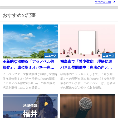
でつながる場
おすすめの記事
ニュース
ニュース
革新的な治療薬『アセノベル徐
福島市で「希少難病」理解促進
放錠』、遠位型ミオパチー患者
パネル展開催中！患者の声と課
に光を当てる
題を紹介
ノーベルファーマ株式会社が縁取り空胞を
福島市のコラッセふくしまで、「希少難
伴う遠位型ミオパチー治療のための新薬
病」への理解を深めるためのパネル展が開
『アセノベル徐放錠 500 ㎎』の製造販売
催されています。このイベントは、患者や
承認を取得したことを発表...
その家族などの団体である福島...