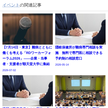
イベント
の関連記事
【7月14日・東京】難病とともに
隠岐保健所が難病専門相談を実
働くを考える「RDワーカーフォ
施 無料で専門医に相談できる
ーラム2026」——企業・当事
予約制の相談窓口
者・支援者が順天堂大学に集結
2026-05-14
2026-07-02