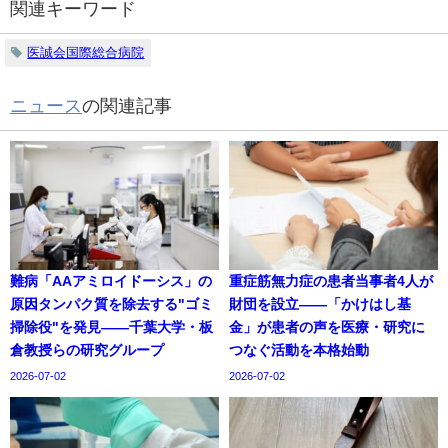
関連キーワード
医誠会国際総合病院
ニュース
の関連記事
難病「AAアミロイドーシス」の
重症筋無力症の患者当事者4人が
原因タンパク質を除去する"ゴミ
財団を設立——「かけはし基
掃除役"を発見——千葉大学・板
金」が患者の声を医療・研究に
倉教授らの研究グループ
つなぐ活動を本格始動
2026-07-02
2026-07-02