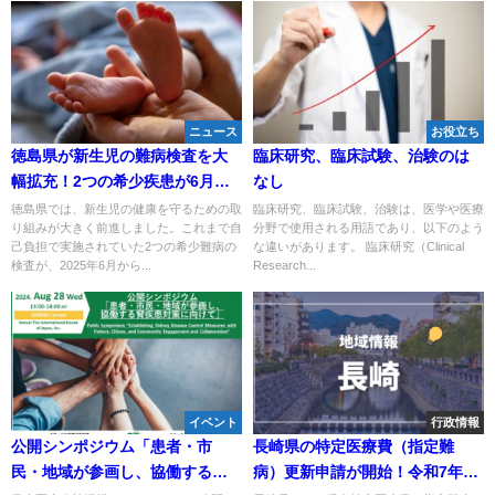
ニュース
お役立ち
徳島県が新生児の難病検査を大
臨床研究、臨床試験、治験のは
幅拡充！2つの希少疾患が6月か
なし
ら無料検査対象に
徳島県では、新生児の健康を守るための取
臨床研究、臨床試験、治験は、医学や医療
り組みが大きく前進しました。これまで自
分野で使用される用語であり、以下のよう
己負担で実施されていた2つの希少難病の
な違いがあります。 臨床研究（Clinical
検査が、2025年6月から...
Research...
イベント
行政情報
公開シンポジウム「患者・市
長崎県の特定医療費（指定難
民・地域が参画し、協働する腎
病）更新申請が開始！令和7年8