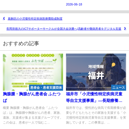
2026-06-18
葛飾区の小児慢性特定疾病医療費助成制度
長岡崇徳大のICTサポーターサークルが全国大会決勝へ|高齢者や難病患者をデジタル支援
おすすめの記事
患者会・患者支援団体
ニュース
胸腺腫・胸腺がん患者会 ふたつ
福井市「小児慢性特定疾病児童
ば
等自立支援事業」―長期療養が
必要な子どもと家族を支えるサ
概要 胸腺腫・胸腺がん患者会「ふたつ
福井市では、慢性的な病気で長期療養が必
ば」は、胸腺腫や胸腺がんの患者、家族、
要な子どもたちとその家族を支援する「小
ポート体制
遺族、支援者が集まる支援グループです。
児慢性特定疾病児童等自立支援事業」を実
この会は、患者が一人で悩むこ...
施しています。この事業は、...