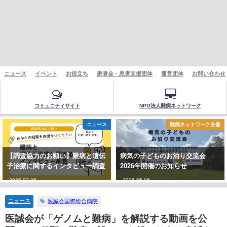
ニュース
イベント
お役立ち
患者会・患者支援団体
運営団体
お問い合わせ
コミュニティサイト
NPO法人難病ネットワーク
ニュース
難病ネットワーク主催
【調査協力のお願い】難病と遺伝
病気の子どものお泊り交流会
子治療に関するインタビュー調査
2026年開催のお知らせ
2026-02-06
2026-05-06
ニュース
医誠会国際総合病院
医誠会が「ゲノムと難病」を解説する動画を公