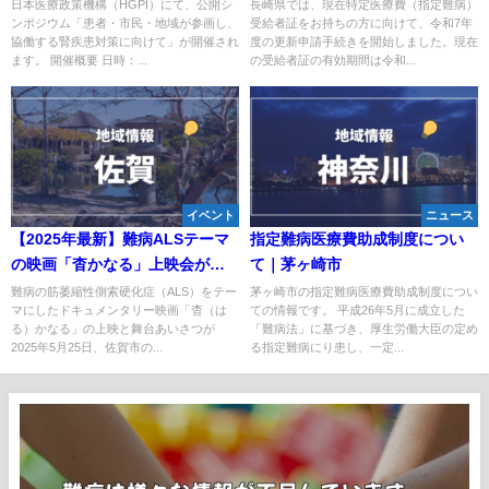
疾患対策に向けて」
月1日までの手続きが重要
日本医療政策機構（HGPI）にて、公開シ
長崎県では、現在特定医療費（指定難病）
ンポジウム「患者・市民・地域が参画し、
受給者証をお持ちの方に向けて、令和7年
協働する腎疾患対策に向けて」が開催され
度の更新申請手続きを開始しました。現在
ます。 開催概要 日時：...
の受給者証の有効期間は令和...
イベント
ニュース
【2025年最新】難病ALSテーマ
指定難病医療費助成制度につい
の映画「杳かなる」上映会が佐
て｜茅ヶ崎市
賀で開催
難病の筋萎縮性側索硬化症（ALS）をテー
茅ヶ崎市の指定難病医療費助成制度につい
マにしたドキュメンタリー映画「杳（は
ての情報です。 平成26年5月に成立した
る）かなる」の上映と舞台あいさつが
「難病法」に基づき、厚生労働大臣の定め
2025年5月25日、佐賀市の...
る指定難病にり患し、一定...