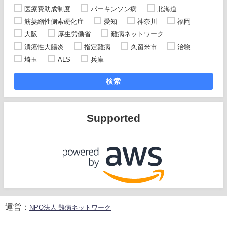
医療費助成制度
パーキンソン病
北海道
筋萎縮性側索硬化症
愛知
神奈川
福岡
大阪
厚生労働省
難病ネットワーク
潰瘍性大腸炎
指定難病
久留米市
治験
埼玉
ALS
兵庫
検索
Supported
運営：
NPO法人 難病ネットワーク