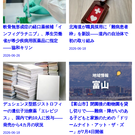
軟骨無形成症の経口薬候補「イ
北海道が職員採用に「難病患者
ンフィグラチニブ」、厚生労働
枠」を新設——道内の自治体で
省が希少疾病用医薬品に指定
初の取り組み
——協和キリン
2026-06-18
2026-06-26
デュシェンヌ型筋ジストロフィ
【富山市】閉園後の動物園を貸
ーの遺伝子治療薬「エレビジ
し切りで——難病・障がいのあ
ス」、国内で約10人に投与——
る子どもと家族のための「ドリ
発売から4カ月の状況
ームナイト・アット・ザ・ズ
ー」が7月4日開催
2026-06-18