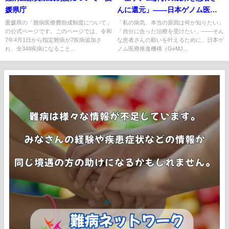
媛県庁
んに還元」——日本ゲノム医療
推進機構（GeMJ）が2026年3月
愛媛県の「難病医療費助成制度について」
「私の病気、本当の原因は何か知りたい」
の公式ページです。このページでは、令和
「自分に合った治療を受けたい」——そん
30日に発足
7年4月1日から指定難病が7疾病追加さ
な患者さんの願いを叶えるために、日本ゲ
れ、全348疾病になること...
ノム医療推進機構（GeMJ...