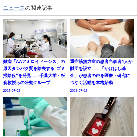
ニュース
の関連記事
難病「AAアミロイドーシス」の
重症筋無力症の患者当事者4人が
原因タンパク質を除去する"ゴミ
財団を設立——「かけはし基
掃除役"を発見——千葉大学・板
金」が患者の声を医療・研究に
倉教授らの研究グループ
つなぐ活動を本格始動
2026-07-02
2026-07-02