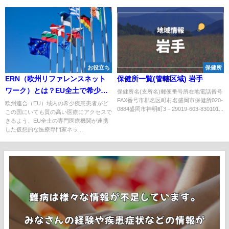
お役立ち
保健所
ERN（欧州リファレンスネット
保健所一覧(管轄区域) 岩手
ワーク）とは？EU全土で希少疾
保健所名(支所名)郵便番号所在地電話番号
FAX番号市郡名区町村名盛岡市保健所020-
患患者を診る医療専門家ネット
欧州連合（EU）域内の希少疾患患者がど
0884盛岡市神明町3－29019-603-830101...
この国にいても質の高い医療にアクセスで
ワーク
きるよう、EU全土の専門医療機関が連携
した仮想的な医療専門家ネッ...