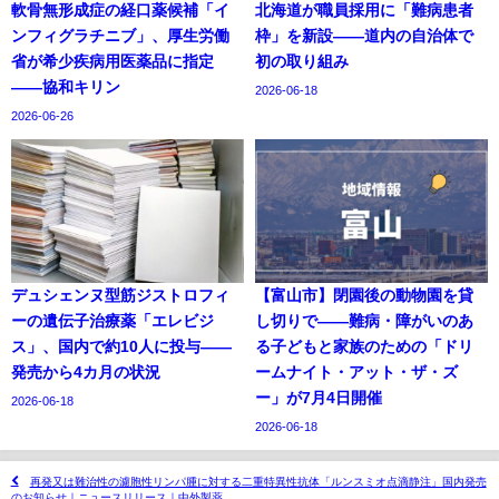
軟骨無形成症の経口薬候補「イ
北海道が職員採用に「難病患者
ンフィグラチニブ」、厚生労働
枠」を新設——道内の自治体で
省が希少疾病用医薬品に指定
初の取り組み
——協和キリン
2026-06-18
2026-06-26
デュシェンヌ型筋ジストロフィ
【富山市】閉園後の動物園を貸
ーの遺伝子治療薬「エレビジ
し切りで——難病・障がいのあ
ス」、国内で約10人に投与——
る子どもと家族のための「ドリ
発売から4カ月の状況
ームナイト・アット・ザ・ズ
ー」が7月4日開催
2026-06-18
2026-06-18
再発又は難治性の濾胞性リンパ腫に対する二重特異性抗体「ルンスミオ点滴静注」国内発売
のお知らせ｜ニュースリリース｜中外製薬