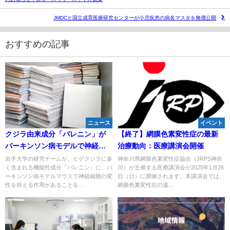
JMDCと国立成育医療研究センターが小児疾患の病名マスタを無償公開
おすすめの記事
ニュース
イベント
クジラ由来成分「バレニン」が
【終了】網膜色素変性症の最新
パーキンソン病モデルで神経保
治療動向：医療講演会開催
護 岩手大が作用機序を解明
岩手大学の研究チームが、ヒゲクジラに多
神奈川県網膜色素変性症協会（JRPS神奈
く含まれる機能性成分「バレニン」に、パ
川）が主催する医療講演会が2025年1月26
ーキンソン病モデルマウスで神経細胞の変
日（日）に開催されます。本講演会では、
性を抑える作用があることを...
網膜色素変性症の遺...