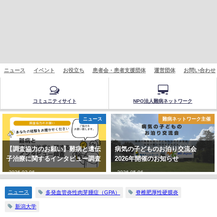
ニュース
イベント
お役立ち
患者会・患者支援団体
運営団体
お問い合わせ
コミュニティサイト
NPO法人難病ネットワーク
ニュース
難病ネットワーク主催
【調査協力のお願い】難病と遺伝
病気の子どものお泊り交流会
子治療に関するインタビュー調査
2026年開催のお知らせ
2026-02-06
2026-05-06
ニュース
多発血管炎性肉芽腫症（GPA）
脊椎肥厚性硬膜炎
新潟大学