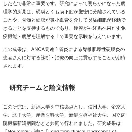
した点で非常に重要です。研究によって明らかになった病
理学的所見は、硬膜とくも膜下腔が厳密に分離されている
ことや、骨髄と硬膜が微小血管を介して炎症細胞が移動で
きることを支持するものであり、硬膜が神経系へ果たす免
疫機能・病態を理解する上で重要な示唆を与えています。
この成果は、ANCA関連血管炎による脊椎肥厚性硬膜炎の
患者さんに対する診断・治療の向上に貢献することが期待
されます。
研究チームと論文情報
この研究は、新潟大学を中核拠点とし、信州大学、帝京大
学、北里大学、産業医科大学、新潟医療福祉大学、国立病
院機構新潟病院などと共同で行われました。研究成果は
「Neurology」誌に「Long-term clinical landscapes of