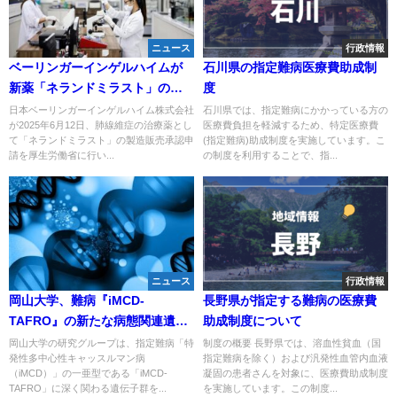
ニュース
行政情報
ベーリンガーインゲルハイムが
石川県の指定難病医療費助成制
新薬「ネランドミラスト」の承
度
認申請を実施！肺線維症患者に
日本ベーリンガーインゲルハイム株式会社
石川県では、指定難病にかかっている方の
が2025年6月12日、肺線維症の治療薬とし
医療費負担を軽減するため、特定医療費
新たな治療選択肢
て「ネランドミラスト」の製造販売承認申
(指定難病)助成制度を実施しています。こ
請を厚生労働省に行い...
の制度を利用することで、指...
ニュース
行政情報
岡山大学、難病『iMCD-
長野県が指定する難病の医療費
TAFRO』の新たな病態関連遺伝
助成制度について
子を発見―新治療法開発へ前進
岡山大学の研究グループは、指定難病「特
制度の概要 長野県では、溶血性貧血（国
発性多中心性キャッスルマン病
指定難病を除く）および汎発性血管内血液
（iMCD）」の一亜型である「iMCD-
凝固の患者さんを対象に、医療費助成制度
TAFRO」に深く関わる遺伝子群を...
を実施しています。この制度...