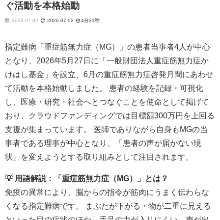
ぐ活動を本格始動
2026-07-02
2026-07-02
4分31秒
指定難病「重症筋無力症（MG）」の患者当事者4人が中心
となり、2026年5月27日に「一般財団法人重症筋無力症か
けはし基金」を設立、6月の重症筋無力症啓発月間にあわせ
て活動を本格始動しました。 患者の経験を記録・可視化
し、医療・研究・社会へとつなぐことを使命として掲げて
おり、クラウドファンディングでは目標額300万円を上回る
支援が集まっています。 医師でありながら自身もMGの当
事者である理事が中心となり、「患者の声が届かない現
状」を変えようとする取り組みとして注目されます。
💡 用語解説：「重症筋無力症（MG）」とは？
免疫の異常により、脳からの指令が筋肉にうまく伝わらな
くなる指定難病です。 まぶたが下がる・物が二重に見える
といった目の症状のほか、手足の力が入りにくい、声が出