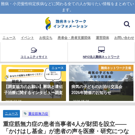
難病・小児慢性特定疾病などに関わる全ての人が知りたい情報をまとめてい
ます。
ニュース
イベント
お役立ち
患者会・患者支援団体
運営団体
お問い合わせ
コミュニティサイト
NPO法人難病ネットワーク
ニュース
難病ネットワーク主催
【調査協力のお願い】難病と遺伝
病気の子どものお泊り交流会
子治療に関するインタビュー調査
2026年開催のお知らせ
2026-02-06
2026-05-06
ニュース
重症筋無力症
重症筋無力症の患者当事者4人が財団を設立——
「かけはし基金」が患者の声を医療・研究につな