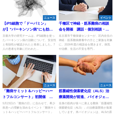
ニュース
イベント
【iPS細胞で「ドーパミン」
千種区で神経・筋系難病の相談
が】“パーキンソン病”にも効果
会を開催 講話・個別相談・交
実用化は？ 患者の家族「いい光
流の場を予約制で提供
京都大学の研究チームは、iPS細胞を使っ
名古屋市千種保健センターが、区内在住の
たパーキンソン病の治験について、安全性
神経・筋系難病療養中の方とご家族を対象
が見えた」「早く全員に」 -
と有効性が確認されたと発表しました。7
に、2026年度の相談会を開きます。病気
YouTube
人の患者を対象に行われた...
や治療、生活の不安を専門...
ニュース
ニュース
「難病サミット＆ハッピーハー
筋萎縮性側索硬化症（ALS）治
トフルコンサート」初開催 希
療薬開発が前進、バイオジェン
少疾患を知るきっかけに
と大塚製薬が新薬に挑む
5月23日の「難病の日」に合わせて、希少
全身の筋肉が徐々に衰える難病「筋萎縮性
疾患への理解を深めるイベント「難病サミ
側索硬化症（ALS）」の治療薬開発が進展
ット＆ハッピーハートフルコンサート」
しています。米バイオジェンは、ALSの原