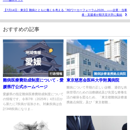
【7月14日・東京】難病とともに働くを考える「RDワーカーフォーラム2026」——企業・当事
者・支援者が順天堂大学に集結
おすすめの記事
行政情報
難病診療連携拠点病院
難病医療費助成制度について - 愛
東京慈恵会医科大学附属病院
媛県庁公式ホームページ
難病について早期の正しい診断、適切な疾
病管理のための治療継続及び良質な療養生
愛媛県の指定難病医療費助成制度について
活の確保を図るため、「東京都難病診療連
の情報です。令和7年（2025年）4月1日か
携拠点病院」及び「東京都難...
ら新たに7疾病が追加され、対象疾病は合
計348疾病になりま...