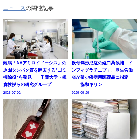
ニュース
の関連記事
難病「AAアミロイドーシス」の
軟骨無形成症の経口薬候補「イ
原因タンパク質を除去する"ゴミ
ンフィグラチニブ」、厚生労働
掃除役"を発見——千葉大学・板
省が希少疾病用医薬品に指定
倉教授らの研究グループ
——協和キリン
2026-07-02
2026-06-26