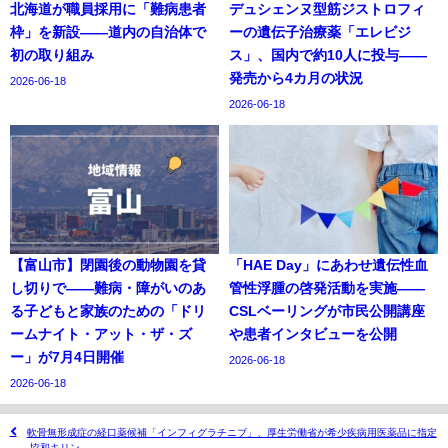
北海道が職員採用に「難病患者
デュシェンヌ型筋ジストロフィ
枠」を新設——道内の自治体で
ーの遺伝子治療薬「エレビジ
初の取り組み
ス」、国内で約10人に投与——
発売から4カ月の状況
2026-06-18
2026-06-18
【富山市】閉園後の動物園を貸
「HAE Day」にあわせ遺伝性血
し切りで——難病・障がいのあ
管性浮腫の啓発活動を実施——
る子どもと家族のための「ドリ
CSLベーリングが市民公開講座
ームナイト・アット・ザ・ズ
や患者インタビューを公開
ー」が7月4日開催
2026-06-18
2026-06-18
軟骨無形成症の経口薬候補「インフィグラチニブ」、厚生労働省が希少疾病用医薬品に指定
——協和キリン