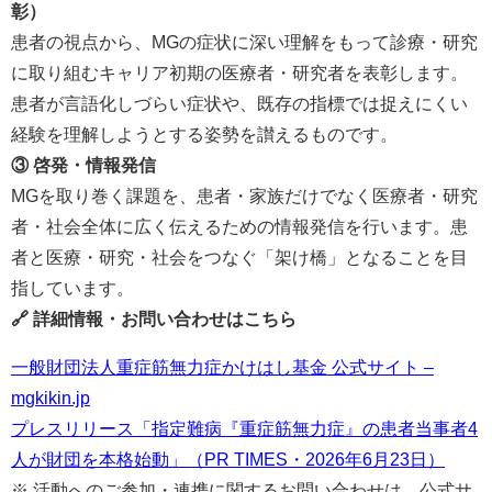
彰）
患者の視点から、MGの症状に深い理解をもって診療・研究
に取り組むキャリア初期の医療者・研究者を表彰します。
患者が言語化しづらい症状や、既存の指標では捉えにくい
経験を理解しようとする姿勢を讃えるものです。
③ 啓発・情報発信
MGを取り巻く課題を、患者・家族だけでなく医療者・研究
者・社会全体に広く伝えるための情報発信を行います。患
者と医療・研究・社会をつなぐ「架け橋」となることを目
指しています。
🔗 詳細情報・お問い合わせはこちら
一般財団法人重症筋無力症かけはし基金 公式サイト –
mgkikin.jp
プレスリリース「指定難病『重症筋無力症』の患者当事者4
人が財団を本格始動」（PR TIMES・2026年6月23日）
※ 活動へのご参加・連携に関するお問い合わせは、公式サ