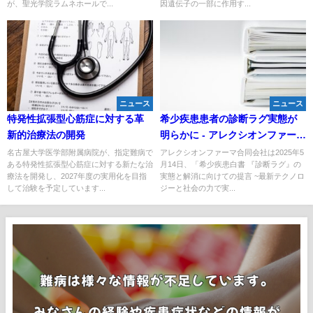
が、聖光学院ラムネホールで...
因遺伝子の一部に作用す...
ニュース
ニュース
特発性拡張型心筋症に対する革
希少疾患患者の診断ラグ実態が
新的治療法の開発
明らかに - アレクシオンファーマ
が白書を刊行
名古屋大学医学部附属病院が、指定難病で
アレクシオンファーマ合同会社は2025年5
ある特発性拡張型心筋症に対する新たな治
月14日、「希少疾患白書 『診断ラグ』の
療法を開発し、2027年度の実用化を目指
実態と解消に向けての提言 ~最新テクノロ
して治験を予定しています...
ジーと社会の力で実...