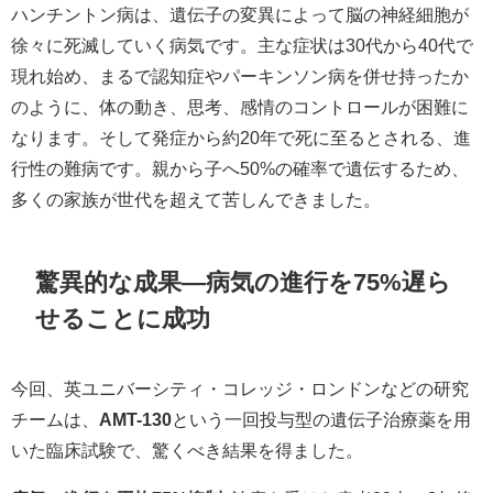
ハンチントン病は、遺伝子の変異によって脳の神経細胞が
徐々に死滅していく病気です。主な症状は30代から40代で
現れ始め、まるで認知症やパーキンソン病を併せ持ったか
のように、体の動き、思考、感情のコントロールが困難に
なります。そして発症から約20年で死に至るとされる、進
行性の難病です。親から子へ50%の確率で遺伝するため、
多くの家族が世代を超えて苦しんできました。
驚異的な成果―病気の進行を75%遅ら
せることに成功
今回、英ユニバーシティ・コレッジ・ロンドンなどの研究
チームは、
AMT-130
という一回投与型の遺伝子治療薬を用
いた臨床試験で、驚くべき結果を得ました。