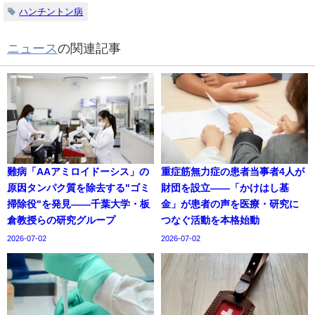
ハンチントン病
ニュース
の関連記事
難病「AAアミロイドーシス」の
重症筋無力症の患者当事者4人が
原因タンパク質を除去する"ゴミ
財団を設立——「かけはし基
掃除役"を発見——千葉大学・板
金」が患者の声を医療・研究に
倉教授らの研究グループ
つなぐ活動を本格始動
2026-07-02
2026-07-02