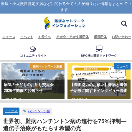
難病・小児慢性特定疾病などに関わる全ての人が知りたい情報をまとめてい
ます。
ニュース
イベント
お役立ち
患者会・患者支援団体
運営団体
お問い合わせ
コミュニティサイト
NPO法人難病ネットワーク
難病ネットワーク主催
ニュース
病気の子どものお泊り交流会
【調査協力のお願い】難病と遺伝
2026年開催のお知らせ
子治療に関するインタビュー調査
2026-05-06
2026-02-06
ニュース
ハンチントン病
世界初、難病ハンチントン病の進行を75%抑制―
遺伝子治療がもたらす希望の光