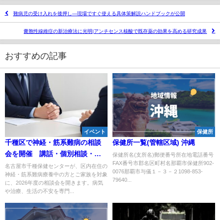
難病児の受け入れを後押し―現場ですぐ使える具体策解説ハンドブックが公開
嚢胞性線維症の新治療法に光明|アンチセンス核酸で既存薬の効果を高める研究成果
おすすめの記事
イベント
保健所
千種区で神経・筋系難病の相談
保健所一覧(管轄区域) 沖縄
会を開催 講話・個別相談・交
保健所名(支所名)郵便番号所在地電話番号
FAX番号市郡名区町村名那覇市保健所902-
流の場を予約制で提供
名古屋市千種保健センターが、区内在住の
0076那覇市与儀１－３－２1098-853-
神経・筋系難病療養中の方とご家族を対象
79640...
に、2026年度の相談会を開きます。病気
や治療、生活の不安を専門...