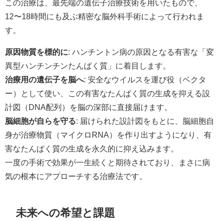
この治療は、最先端の遺伝子治療技術を用いたもので、
12〜18時間にも及ぶ精密な脳外科手術によって行われま
す。
原因物質を標的に
: ハンチントン病の原因となる有害な「変
異型ハンチンチンたんぱく質」に着目します。
治療用の遺伝子を脳へ
: 安全なウイルスを運び役（ベクタ
ー）として使い、この有害なたんぱく質の生成を抑える設
計図（DNA配列）を脳の深部に直接届けます。
脳細胞が自らを守る
: 届けられた設計図をもとに、脳細胞自
身が治療物質（マイクロRNA）を作り出すようになり、有
害なたんぱく質の生成を永久的に抑え込みます。
一度の手術で効果が一生続くと期待されており、まさに病
気の根本にアプローチする治療法です。
未来への希望と課題