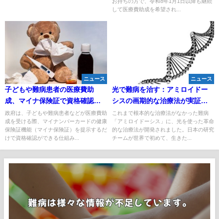
お持ちの方で、令和8年1月1日以降も継続
して医療費助成を希望され...
ニュース
ニュース
子どもや難病患者の医療費助
光で難病を治す：アミロイドー
成、マイナ保険証で資格確認が
シスの画期的な治療法が実証さ
2026年度から全国展開へ
れる
政府は、子どもや難病患者などが医療費助
これまで根本的な治療法がなかった難病
成を受ける際、マイナンバーカードの健康
「アミロイドーシス」に、光を使った革命
保険証機能（マイナ保険証）を提示するだ
的な治療法が開発されました。日本の研究
けで資格確認ができる仕組み...
チームが世界で初めて、生きた...