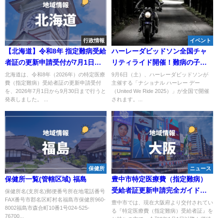
行政情報
イベント
【北海道】令和8年 指定難病受給
ハーレーダビッドソン全国チャ
者証の更新申請受付が7月1日開
リティライド開催！難病の子ど
始——9月30日までの提出で年内
もたちを支援する「ナショナル
北海道は、令和8年（2026年）の特定医療
9月6日（土）、ハーレーダビッドソンが
費（指定難病）受給者証の更新申請受付
主催する「ナショナル ハーレー デー
に受給者証が届きます
ハーレー デー」9月6日実施
を、2026年7月1日から9月30日まで行うと
（United We Ride 2025）」が全国で開催
発表しました。 ...
されます。...
保健所
ニュース
保健所一覧(管轄区域) 福島
豊中市特定医療費（指定難病）
受給者証更新申請完全ガイド｜
保健所名(支所名)郵便番号所在地電話番号
FAX番号市郡名区町村名福島市保健所960-
申請期間・手続き方法
豊中市では、現在大阪府より交付されてい
8002福島市森合町10番1号024-525-
る『特定医療費（指定難病）受給者証』を
76700...