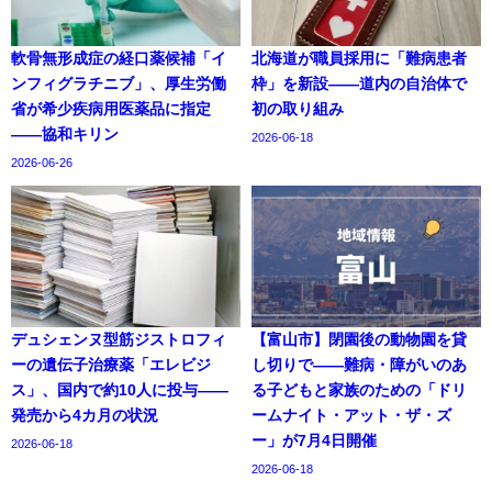
軟骨無形成症の経口薬候補「イ
北海道が職員採用に「難病患者
ンフィグラチニブ」、厚生労働
枠」を新設——道内の自治体で
省が希少疾病用医薬品に指定
初の取り組み
——協和キリン
2026-06-18
2026-06-26
デュシェンヌ型筋ジストロフィ
【富山市】閉園後の動物園を貸
ーの遺伝子治療薬「エレビジ
し切りで——難病・障がいのあ
ス」、国内で約10人に投与——
る子どもと家族のための「ドリ
発売から4カ月の状況
ームナイト・アット・ザ・ズ
ー」が7月4日開催
2026-06-18
2026-06-18