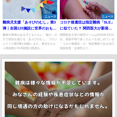
ニュース
ニュース
難病児支援「あそびのむし」第3
コロナ後遺症は指定難病「SLE」
弾｜全国120施設に世界のおもち
に似ていた？ 関西医大が新発
ゃ40点を無償配布・2026年春開
見、既存薬での治療に道
難病や障害のある子どもたちに「遊び」の
関西医科大学の研究チームは2025年3月31
力で笑顔を届ける「あそびのむし」プロジ
日、原因不明で多くの人々を苦しめている
始
ェクトの第3弾が始動します。東京おもち
「コロナ後遺症」が、指定難病である自己
ゃ美術館が日本財団の助成を...
免疫疾患「全身性エリ...