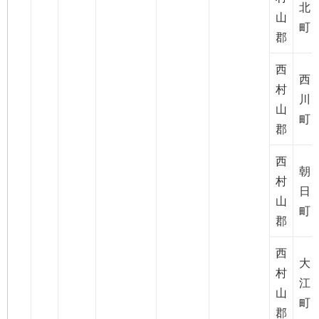
北
山
町
郡
西
西
村
川
山
町
郡
西
朝
村
日
山
町
郡
西
大
村
江
山
町
郡