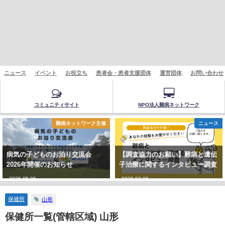
ニュース
イベント
お役立ち
患者会・患者支援団体
運営団体
お問い合わせ
コミュニティサイト
NPO法人難病ネットワーク
難病ネットワーク主催
ニュース
病気の子どものお泊り交流会
【調査協力のお願い】難病と遺伝
2026年開催のお知らせ
子治療に関するインタビュー調査
2026-05-06
2026-02-06
保健所
山形
保健所一覧(管轄区域) 山形