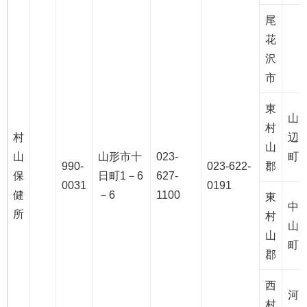
尾
花
沢
市
東
山
村
村
辺
山
山
山形市十
023-
町
990-
023-622-
郡
保
日町1－6
627-
0031
0191
健
－6
1100
東
中
所
村
山
山
町
郡
西
河
村