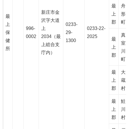
最
舟
新庄市金
上
形
最
沢字大道
郡
町
上
0233-
996-
上
0233-22-
保
29-
真
0002
2034（最
2025
最
健
1300
室
上総合支
上
所
川
庁内）
郡
町
最
大
上
蔵
郡
村
最
鮭
上
川
郡
村