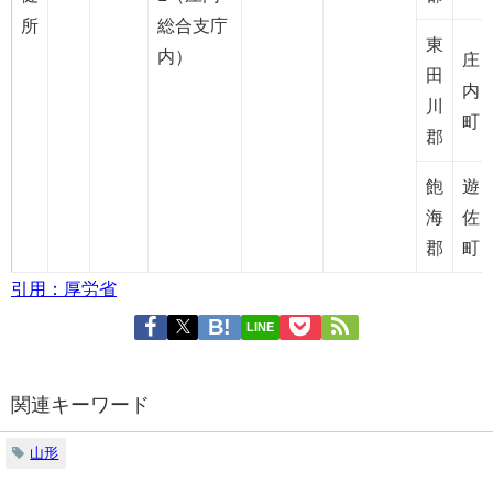
所
総合支庁
東
内）
庄
田
内
川
町
郡
飽
遊
海
佐
郡
町
引用：厚労省
LINE
関連キーワード
山形