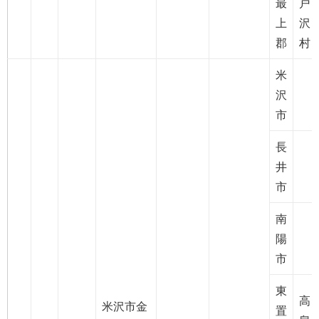
最
戸
上
沢
郡
村
米
沢
市
長
井
市
南
陽
市
東
高
米沢市金
置