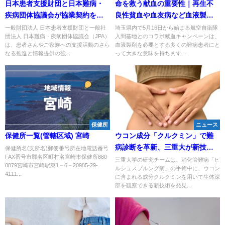
日本患者支援財団と日本難病・
命を救う献血の重要性｜再生不
疾病団体協議会が協業契約を締
良性貧血や血友病など血液製剤
結
が必要な難病患者を支える献血
一般財団法人 日本患者支援財団と一般社
埼玉県内で5月16日から始まる航空自衛隊
団法人 日本難病・疾病団体協議会（JPA）
入間基地とのコラボ献血キャンペーンは、
キャンペーン
は、患者さんやご家族への支援活動のさら
血液製剤を必要とする多くの難病患者にと
なる推進と情報提供の強...
って大きな意味を持ちます...
保健所
ニュース
保健所一覧(管轄区域) 宮崎
ウコン成分「クルクミン」で難
病診断を革新、三重大が新技術
保健所名(支所名)郵便番号所在地電話番号
FAX番号市郡名区町村名宮崎市保健所880-
を開発
三重大学の研究チームは、消化管難病「ヒ
0879宮崎市宮崎駅東1－6－20985-29-
ルシュスプルング病」の手術中に、ウコン
4111...
に含まれる成分クルクミンを用いて生体深
部を観察できる新技術を発見...