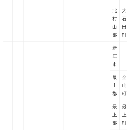
北
大
村
石
山
田
郡
町
新
庄
市
最
金
上
山
郡
町
最
最
上
上
郡
町