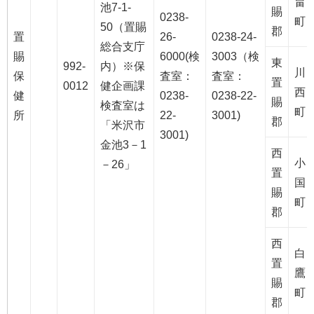
畠
池7-1-
賜
0238-
町
50（置賜
郡
置
26-
0238-24-
総合支庁
賜
6000(検
3003（検
東
992-
内）※保
川
保
査室：
査室：
置
0012
健企画課
西
健
0238-
0238-22-
賜
検査室は
町
所
22-
3001)
郡
「米沢市
3001)
金池3－1
西
小
－26」
置
国
賜
町
郡
西
白
置
鷹
賜
町
郡