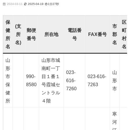
2024-03-11
2025-04-19
1分27秒
保
区
(支
市
健
郵便
電話番
町
所
所在地
FAX番号
郡
所
番号
号
村
名)
名
名
名
山
山形市城
形
南町一丁
023-
山
市
990-
目１番１
023-616-
616-
形
保
8580
号霞城セ
7263
7260
市
健
ントラル
所
４階
寒
河
江