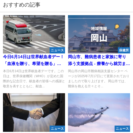
おすすめの記事
ニュース
保健所
今日6月14日は世界献血者デー！
岡山市、難病患者と家族に寄り
「血液を贈り、希望を贈る」で
添う支援拠点 - 療養から就労まで
命を救う
気軽に相談できる「難病相談支
本日6月14日は世界献血者デーです。この
岡山市の岡山市難病相談支援センター ペ
日は、世界保健機関（WHO）が定めた国
ージが2025年7月17日にて更新されており
援センター」
際的な記念日で、献血者の皆様への感謝と
ましたので取り上げます。 岡山市では、
敬意を表すとともに、献血...
難病を抱える方々とそ...
ニュース
ニュース