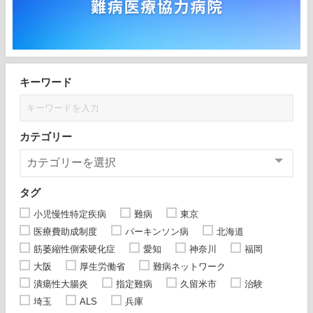
キーワード
カテゴリー
タグ
小児慢性特定疾病
難病
東京
医療費助成制度
パーキンソン病
北海道
筋萎縮性側索硬化症
愛知
神奈川
福岡
大阪
厚生労働省
難病ネットワーク
潰瘍性大腸炎
指定難病
久留米市
治験
埼玉
ALS
兵庫