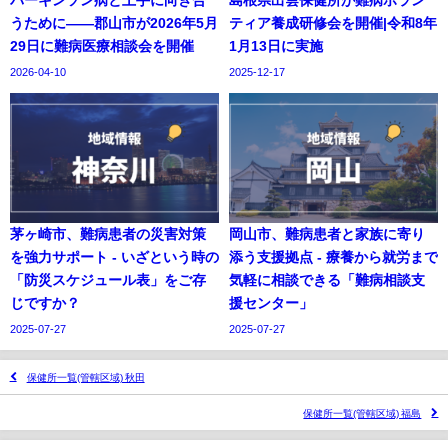
パーキンソン病と上手に向き合
島根県出雲保健所が難病ボラン
うために——郡山市が2026年5月
ティア養成研修会を開催|令和8年
29日に難病医療相談会を開催
1月13日に実施
2026-04-10
2025-12-17
茅ヶ崎市、難病患者の災害対策
岡山市、難病患者と家族に寄り
を強力サポート - いざという時の
添う支援拠点 - 療養から就労まで
「防災スケジュール表」をご存
気軽に相談できる「難病相談支
じですか？
援センター」
2025-07-27
2025-07-27
保健所一覧(管轄区域) 秋田
保健所一覧(管轄区域) 福島