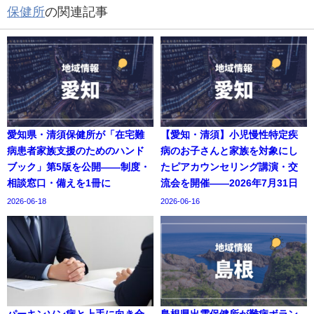
保健所
の関連記事
愛知県・清須保健所が「在宅難
【愛知・清須】小児慢性特定疾
病患者家族支援のためのハンド
病のお子さんと家族を対象にし
ブック」第5版を公開——制度・
たピアカウンセリング講演・交
相談窓口・備えを1冊に
流会を開催——2026年7月31日
2026-06-18
2026-06-16