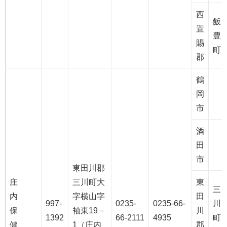
西
飯
置
豊
賜
町
郡
鶴
岡
市
酒
田
市
東田川郡
庄
三川町大
東
三
内
字横山字
田
997-
0235-
0235-66-
川
保
袖東19－
川
1392
66-2111
4935
町
健
1（庄内
郡