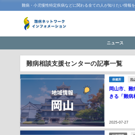
難病・小児慢性特定疾病などに関わる全ての人が知りたい情報
ニュース
難病相談支援センターの記事一覧
岡
保健所
岡山市、難
きる「難病
2025-07-27