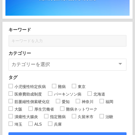
キーワード
カテゴリー
タグ
小児慢性特定疾病
難病
東京
医療費助成制度
パーキンソン病
北海道
筋萎縮性側索硬化症
愛知
神奈川
福岡
大阪
厚生労働省
難病ネットワーク
潰瘍性大腸炎
指定難病
久留米市
治験
埼玉
ALS
兵庫