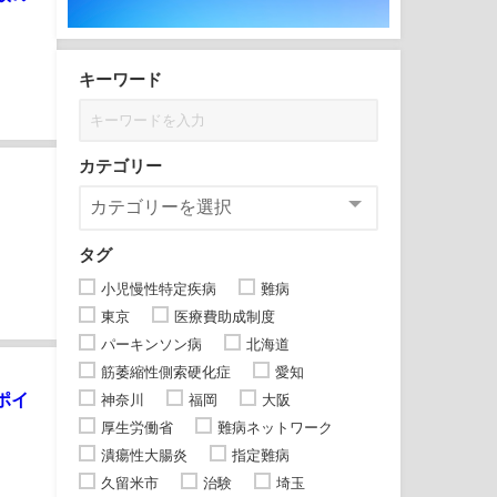
キーワード
カテゴリー
タグ
小児慢性特定疾病
難病
東京
医療費助成制度
パーキンソン病
北海道
筋萎縮性側索硬化症
愛知
ポイ
神奈川
福岡
大阪
厚生労働省
難病ネットワーク
潰瘍性大腸炎
指定難病
久留米市
治験
埼玉