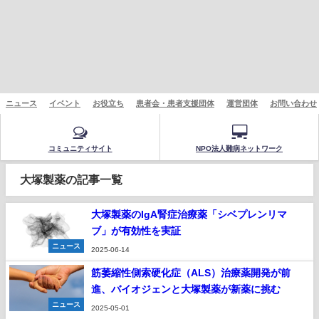
ニュース
イベント
お役立ち
患者会・患者支援団体
運営団体
お問い合わせ
コミュニティサイト
NPO法人難病ネットワーク
大塚製薬の記事一覧
大塚製薬のIgA腎症治療薬「シベプレンリマ
ブ」が有効性を実証
ニュース
2025-06-14
筋萎縮性側索硬化症（ALS）治療薬開発が前
進、バイオジェンと大塚製薬が新薬に挑む
ニュース
2025-05-01