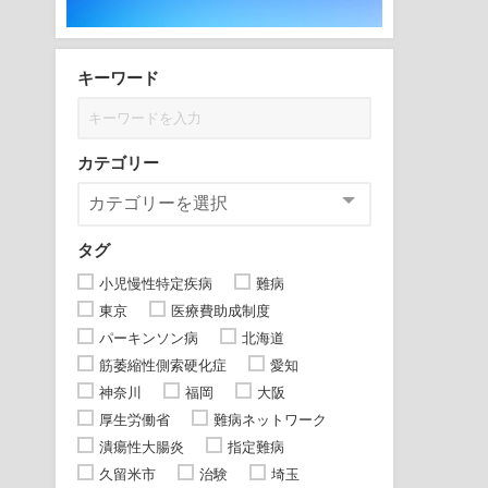
キーワード
カテゴリー
タグ
小児慢性特定疾病
難病
東京
医療費助成制度
パーキンソン病
北海道
筋萎縮性側索硬化症
愛知
神奈川
福岡
大阪
厚生労働省
難病ネットワーク
潰瘍性大腸炎
指定難病
久留米市
治験
埼玉