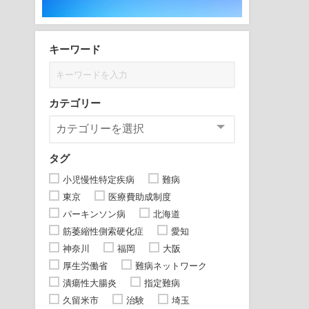
キーワード
カテゴリー
タグ
小児慢性特定疾病
難病
東京
医療費助成制度
パーキンソン病
北海道
筋萎縮性側索硬化症
愛知
神奈川
福岡
大阪
厚生労働省
難病ネットワーク
潰瘍性大腸炎
指定難病
久留米市
治験
埼玉