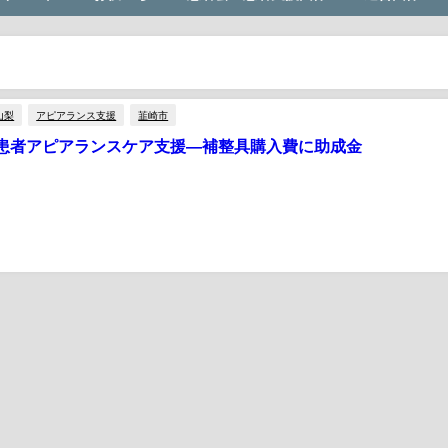
山梨
アピアランス支援
韮崎市
患者アピアランスケア支援―補整具購入費に助成金