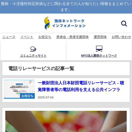
難病・小児慢性特定疾病などに関わる全ての人が知りたい情報をまとめてい
ます。
ニュース
イベント
お役立ち
患者会・患者支援団体
運営団体
お問い合わせ
コミュニティサイト
NPO法人難病ネットワーク
電話リレーサービスの記事一覧
一般財団法人日本財団電話リレーサービス - 聴
覚障害者等の電話利用を支える公共インフラ
お役立ち
2025-07-04