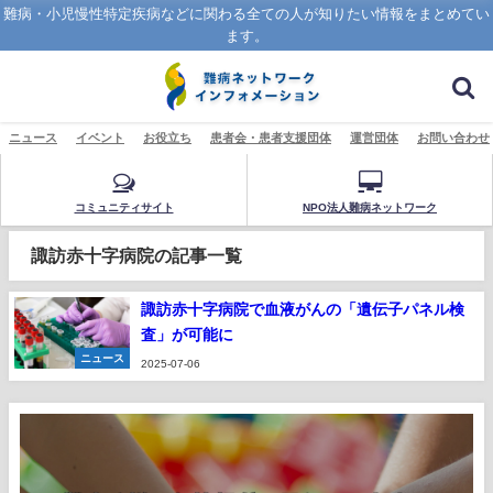
難病・小児慢性特定疾病などに関わる全ての人が知りたい情報をまとめてい
ます。
ニュース
イベント
お役立ち
患者会・患者支援団体
運営団体
お問い合わせ
コミュニティサイト
NPO法人難病ネットワーク
諏訪赤十字病院の記事一覧
諏訪赤十字病院で血液がんの「遺伝子パネル検
査」が可能に
ニュース
2025-07-06