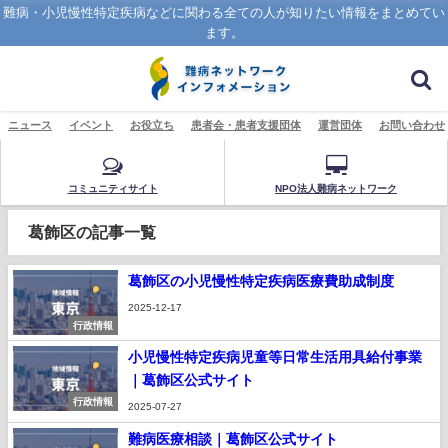
難病・小児慢性特定疾病などに関わる全ての人が知りたい情報をまとめてい
ます。
ニュース
イベント
お役立ち
患者会・患者支援団体
運営団体
お問い合わせ
コミュニティサイト
NPO法人難病ネットワーク
葛飾区の記事一覧
葛飾区の小児慢性特定疾病医療費助成制度
2025-12-17
行政情報
小児慢性特定疾病児童等日常生活用具給付事業
｜葛飾区公式サイト
行政情報
2025-07-27
難病医療相談｜葛飾区公式サイト