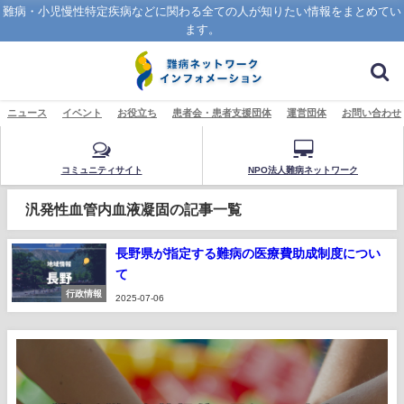
難病・小児慢性特定疾病などに関わる全ての人が知りたい情報をまとめてい
ます。
ニュース
イベント
お役立ち
患者会・患者支援団体
運営団体
お問い合わせ
コミュニティサイト
NPO法人難病ネットワーク
汎発性血管内血液凝固の記事一覧
長野県が指定する難病の医療費助成制度につい
て
行政情報
2025-07-06