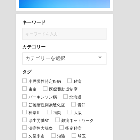
キーワード
カテゴリー
タグ
小児慢性特定疾病
難病
東京
医療費助成制度
パーキンソン病
北海道
筋萎縮性側索硬化症
愛知
神奈川
福岡
大阪
厚生労働省
難病ネットワーク
潰瘍性大腸炎
指定難病
久留米市
治験
埼玉