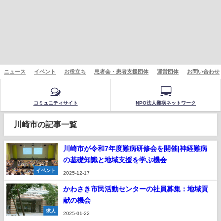
ニュース
イベント
お役立ち
患者会・患者支援団体
運営団体
お問い合わせ
コミュニティサイト
NPO法人難病ネットワーク
川崎市の記事一覧
川崎市が令和7年度難病研修会を開催|神経難病
の基礎知識と地域支援を学ぶ機会
イベント
2025-12-17
かわさき市民活動センターの社員募集：地域貢
献の機会
求人
2025-01-22