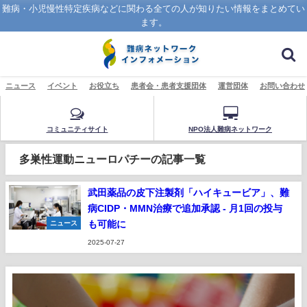
難病・小児慢性特定疾病などに関わる全ての人が知りたい情報をまとめてい
ます。
ニュース
イベント
お役立ち
患者会・患者支援団体
運営団体
お問い合わせ
コミュニティサイト
NPO法人難病ネットワーク
多巣性運動ニューロパチーの記事一覧
武田薬品の皮下注製剤「ハイキュービア」、難
病CIDP・MMN治療で追加承認 - 月1回の投与
も可能に
ニュース
2025-07-27