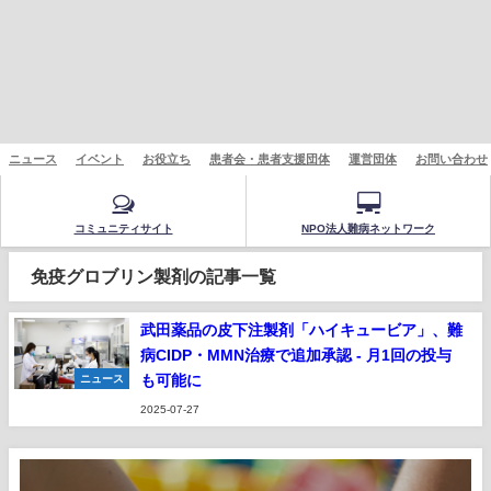
ニュース
イベント
お役立ち
患者会・患者支援団体
運営団体
お問い合わせ
コミュニティサイト
NPO法人難病ネットワーク
免疫グロブリン製剤の記事一覧
武田薬品の皮下注製剤「ハイキュービア」、難
病CIDP・MMN治療で追加承認 - 月1回の投与
も可能に
ニュース
2025-07-27