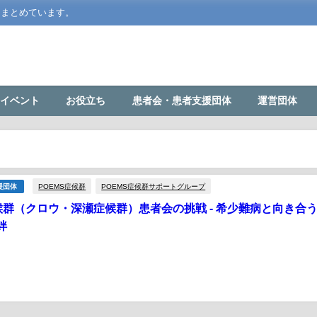
をまとめています。
イベント
お役立ち
患者会・患者支援団体
運営団体
POEMS症候群
POEMS症候群サポートグループ
援団体
症候群（クロウ・深瀬症候群）患者会の挑戦 - 希少難病と向き合
絆