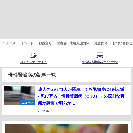
ニュース
イベント
お役立ち
患者会・患者支援団体
運営団体
お問い合わせ
コミュニティサイト
NPO法人難病ネットワーク
慢性腎臓病の記事一覧
成人の5人に1人が罹患、でも認知度は4割未満
- 忍び寄る「慢性腎臓病（CKD）」の深刻な実
態が調査で明らかに
ニュース
2025-07-27