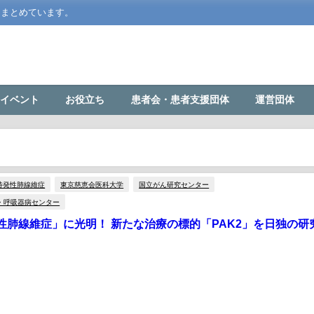
をまとめています。
イベント
お役立ち
患者会・患者支援団体
運営団体
特発性肺線維症
東京慈恵会医科大学
国立がん研究センター
・呼吸器病センター
性肺線維症」に光明！ 新たな治療の標的「PAK2」を日独の研