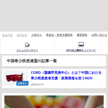
ニュース
イベント
お役立ち
患者会・患者支援団体
運営団体
お問い合わせ
コミュニティサイト
NPO法人難病ネットワーク
中国希少疾患連盟の記事一覧
CORD（蔻德罕見病中心）とは？中国における
希少疾患患者支援・政策推進を担うNGO
お役立ち
2026-07-07