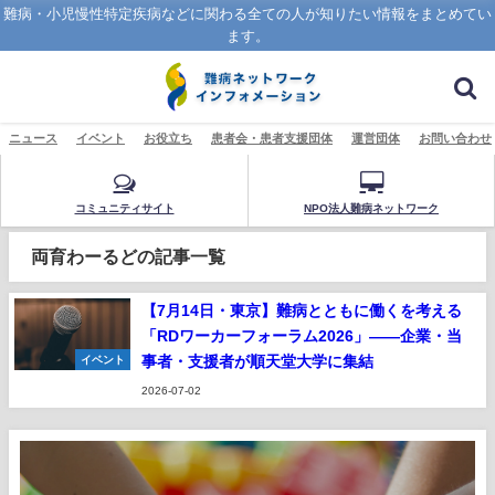
難病・小児慢性特定疾病などに関わる全ての人が知りたい情報をまとめてい
ます。
ニュース
イベント
お役立ち
患者会・患者支援団体
運営団体
お問い合わせ
コミュニティサイト
NPO法人難病ネットワーク
両育わーるどの記事一覧
【7月14日・東京】難病とともに働くを考える
「RDワーカーフォーラム2026」——企業・当
事者・支援者が順天堂大学に集結
イベント
2026-07-02