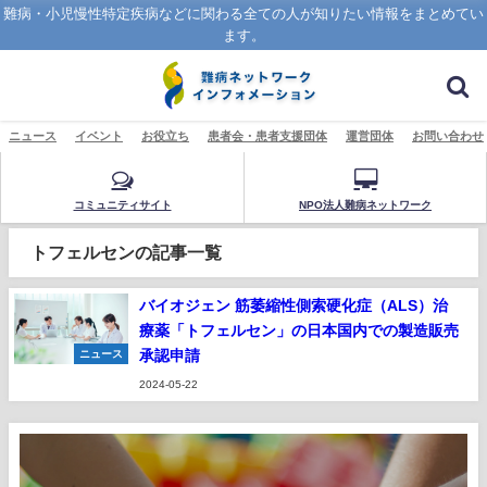
難病・小児慢性特定疾病などに関わる全ての人が知りたい情報をまとめてい
ます。
ニュース
イベント
お役立ち
患者会・患者支援団体
運営団体
お問い合わせ
コミュニティサイト
NPO法人難病ネットワーク
トフェルセンの記事一覧
バイオジェン 筋萎縮性側索硬化症（ALS）治
療薬「トフェルセン」の日本国内での製造販売
承認申請
ニュース
2024-05-22